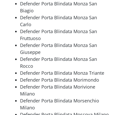
Defender Porta Blindata Monza San
Biagio
Defender Porta Blindata Monza San
Carlo
Defender Porta Blindata Monza San
Fruttuoso
Defender Porta Blindata Monza San
Giuseppe
Defender Porta Blindata Monza San
Rocco
Defender Porta Blindata Monza Triante
Defender Porta Blindata Morimondo
Defender Porta Blindata Morivione
Milano
Defender Porta Blindata Morsenchio
Milano
Defender Porta Blindata Moscova Milano