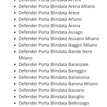
Defender Porta Blindata Arena Milano
Defender Porta Blindata Arese
Defender Porta Blindata Arluno
Defender Porta Blindata Arona
Defender Porta Blindata Assago
Defender Porta Blindata Assiano Milano
Defender Porta Blindata Baggio Milano
Defender Porta Blindata Bande Nere
Milano
Defender Porta Blindata Baranzate
Defender Porta Blindata Bareggio
Defender Porta Blindata Barlassina
Defender Porta Blindata Barona Milano
Defender Porta Blindata Basiano
Defender Porta Blindata Basiglio
Defender Porta Blindata Bellinzago