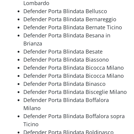
Lombardo
Defender Porta Blindata Bellusco
Defender Porta Blindata Bernareggio
Defender Porta Blindata Bernate Ticino
Defender Porta Blindata Besana in
Brianza
Defender Porta Blindata Besate
Defender Porta Blindata Biassono
Defender Porta Blindata Bicocca Milano
Defender Porta Blindata Bicocca Milano
Defender Porta Blindata Binasco
Defender Porta Blindata Bisceglie Milano
Defender Porta Blindata Boffalora
Milano
Defender Porta Blindata Boffalora sopra
Ticino
Defender Porta Blindata Boldinasco