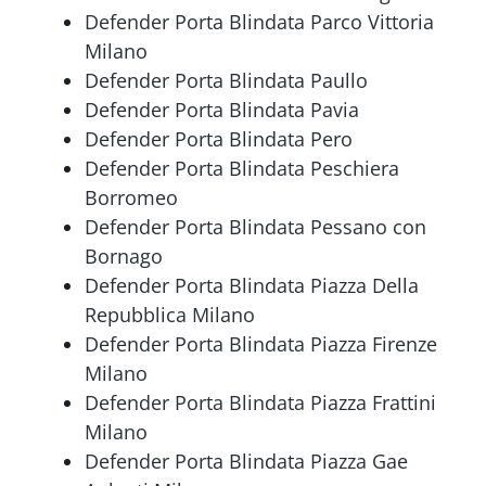
Defender Porta Blindata Parco Vittoria
Milano
Defender Porta Blindata Paullo
Defender Porta Blindata Pavia
Defender Porta Blindata Pero
Defender Porta Blindata Peschiera
Borromeo
Defender Porta Blindata Pessano con
Bornago
Defender Porta Blindata Piazza Della
Repubblica Milano
Defender Porta Blindata Piazza Firenze
Milano
Defender Porta Blindata Piazza Frattini
Milano
Defender Porta Blindata Piazza Gae