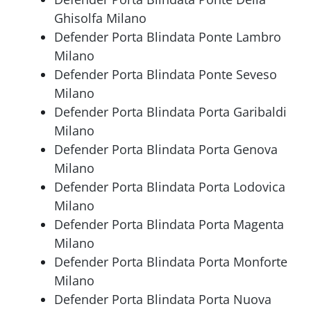
Ghisolfa Milano
Defender Porta Blindata Ponte Lambro
Milano
Defender Porta Blindata Ponte Seveso
Milano
Defender Porta Blindata Porta Garibaldi
Milano
Defender Porta Blindata Porta Genova
Milano
Defender Porta Blindata Porta Lodovica
Milano
Defender Porta Blindata Porta Magenta
Milano
Defender Porta Blindata Porta Monforte
Milano
Defender Porta Blindata Porta Nuova