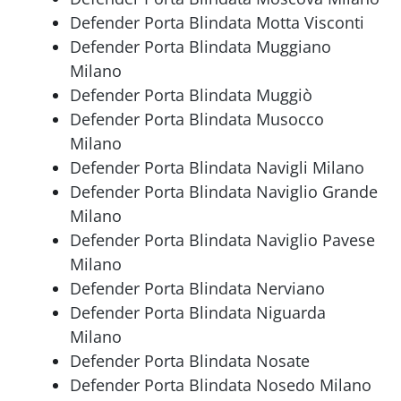
Defender Porta Blindata Motta Visconti
Defender Porta Blindata Muggiano
Milano
Defender Porta Blindata Muggiò
Defender Porta Blindata Musocco
Milano
Defender Porta Blindata Navigli Milano
Defender Porta Blindata Naviglio Grande
Milano
Defender Porta Blindata Naviglio Pavese
Milano
Defender Porta Blindata Nerviano
Defender Porta Blindata Niguarda
Milano
Defender Porta Blindata Nosate
Defender Porta Blindata Nosedo Milano