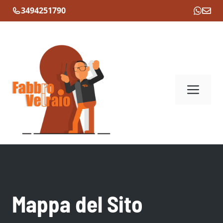
Vai
3494251790
al
contenuto
Me
Mappa del Sito