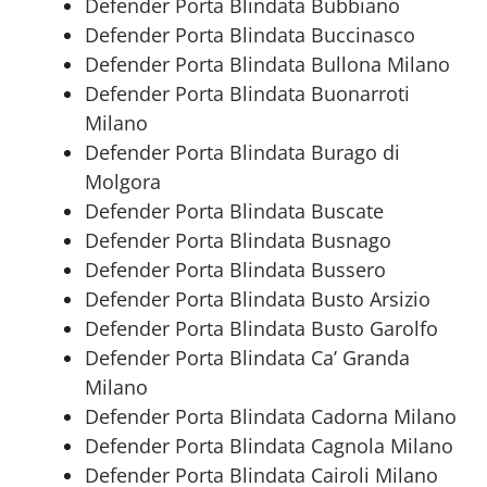
Defender Porta Blindata Bubbiano
Defender Porta Blindata Buccinasco
Defender Porta Blindata Bullona Milano
Defender Porta Blindata Buonarroti
Milano
Defender Porta Blindata Burago di
Molgora
Defender Porta Blindata Buscate
Defender Porta Blindata Busnago
Defender Porta Blindata Bussero
Defender Porta Blindata Busto Arsizio
Defender Porta Blindata Busto Garolfo
Defender Porta Blindata Ca’ Granda
Milano
Defender Porta Blindata Cadorna Milano
Defender Porta Blindata Cagnola Milano
Defender Porta Blindata Cairoli Milano