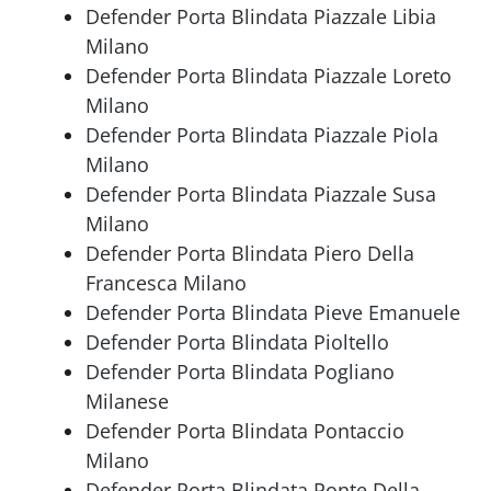
Defender Porta Blindata Piazzale Libia
Milano
Defender Porta Blindata Piazzale Loreto
Milano
Defender Porta Blindata Piazzale Piola
Milano
Defender Porta Blindata Piazzale Susa
Milano
Defender Porta Blindata Piero Della
Francesca Milano
Defender Porta Blindata Pieve Emanuele
Defender Porta Blindata Pioltello
Defender Porta Blindata Pogliano
Milanese
Defender Porta Blindata Pontaccio
Milano
Defender Porta Blindata Ponte Della