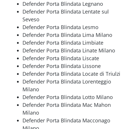
Defender Porta Blindata Legnano
Defender Porta Blindata Lentate sul
Seveso
Defender Porta Blindata Lesmo
Defender Porta Blindata Lima Milano
Defender Porta Blindata Limbiate
Defender Porta Blindata Linate Milano
Defender Porta Blindata Liscate
Defender Porta Blindata Lissone
Defender Porta Blindata Locate di Triulzi
Defender Porta Blindata Lorenteggio
Milano
Defender Porta Blindata Lotto Milano
Defender Porta Blindata Mac Mahon
Milano
Defender Porta Blindata Macconago
Milano