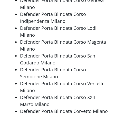
Defender Porta Blindata Corso Genova
Milano
Defender Porta Blindata Corso
Indipendenza Milano
Defender Porta Blindata Corso Lodi
Milano
Defender Porta Blindata Corso Magenta
Milano
Defender Porta Blindata Corso San
Gottardo Milano
Defender Porta Blindata Corso
Sempione Milano
Defender Porta Blindata Corso Vercelli
Milano
Defender Porta Blindata Corso XXII
Marzo Milano
Defender Porta Blindata Corvetto Milano