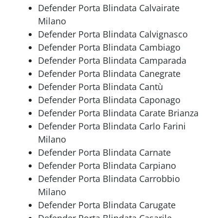
Defender Porta Blindata Calvairate
Milano
Defender Porta Blindata Calvignasco
Defender Porta Blindata Cambiago
Defender Porta Blindata Camparada
Defender Porta Blindata Canegrate
Defender Porta Blindata Cantù
Defender Porta Blindata Caponago
Defender Porta Blindata Carate Brianza
Defender Porta Blindata Carlo Farini
Milano
Defender Porta Blindata Carnate
Defender Porta Blindata Carpiano
Defender Porta Blindata Carrobbio
Milano
Defender Porta Blindata Carugate