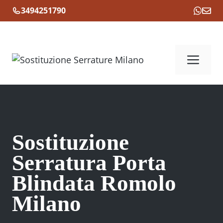
Vai
3494251790
al
contenuto
Me
Sostituzione
Serratura Porta
Blindata Romolo
Milano