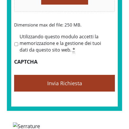
Dimensione max del file: 250 MB.
P
Utilizzando questo modulo accetti la
r
memorizzazione e la gestione dei tuoi
i
dati da questo sito web.
*
v
CAPTCHA
a
c
y
*