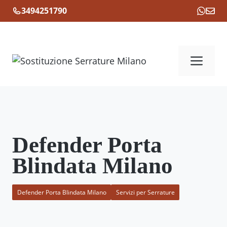
Vai
3494251790
al
contenuto
Me
Defender Porta
Blindata Milano
Defender Porta Blindata Milano
Servizi per Serrature