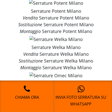
Serrature Potent Milano
Vendita
Serrature Potent Milano
Sostituzione
Serrature Potent Milano
Montaggio
Serrature Potent Milano
Serrature Welka Milano
Vendita
Serrature Welka Milano
Sostituzione
Serrature Welka Milano
Montaggio
Serrature Welka Milano
Serrature Omec Milano
Vendita
Serrature Omec Milano
Sostituzione
Serrature Omec Milano
CHIAMA ORA
INVIA FOTO SERRATURA SU
Montaggio
Serrature Omec Milano
WHATSAPP