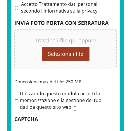
Accetto Trattamento dati personali
secondo l'informativa sulla
privacy
INVIA FOTO PORTA CON SERRATURA
Trascina i file qui oppure
Seleziona i file
Dimensione max del file: 250 MB.
P
Utilizzando questo modulo accetti la
r
memorizzazione e la gestione dei tuoi
i
dati da questo sito web.
*
v
CAPTCHA
a
c