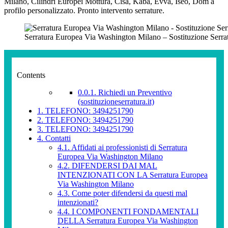
Milano, Cilindri Europei Mottura, Cisa, Kaba, Evva, Iseo, Dom a
profilo personalizzato. Pronto intervento serrature.
Serratura Europea Via Washington Milano – Sostituzione Serra
Contents
0.0.1.
Richiedi un Preventivo
(sostituzioneserratura.it)
1.
TELEFONO: 3494251790
2.
TELEFONO: 3494251790
3.
TELEFONO: 3494251790
4.
Contatti
4.1.
Affidati ai professionisti di Serratura
Europea Via Washington Milano
4.2.
DIFENDERSI DAI MAL
INTENZIONATI CON LA Serratura Europea
Via Washington Milano
4.3.
Come poter difendersi da questi mal
intenzionati?
4.4.
I COMPONENTI FONDAMENTALI
DELLA Serratura Europea Via Washington