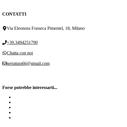
CONTATTI
Via Eleonora Fonseca Pimentel, 18, Milano
+39.3494251790
Chatta con noi
serratura66@gmail.com
Forse potrebbe interessarti...
Prezzo cilindro europeo Milano
Cambio maniglia
Fabbro serrature milano vicino a me
Serrature per Porte Blindate
Vendita cilindro europeo Milano