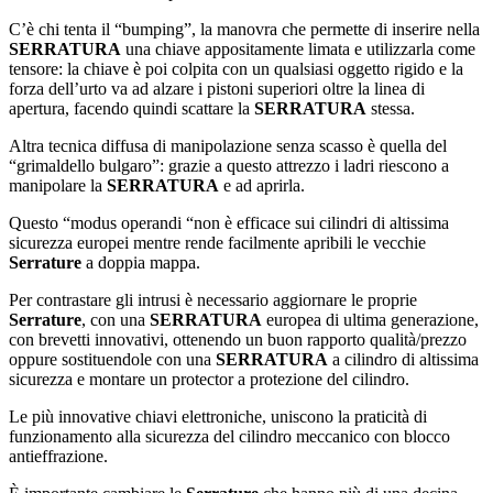
C’è chi tenta il “bumping”, la manovra che permette di inserire nella
SERRATURA
una chiave appositamente limata e utilizzarla come
tensore: la chiave è poi colpita con un qualsiasi oggetto rigido e la
forza dell’urto va ad alzare i pistoni superiori oltre la linea di
apertura, facendo quindi scattare la
SERRATURA
stessa.
Altra tecnica diffusa di manipolazione senza scasso è quella del
“grimaldello bulgaro”: grazie a questo attrezzo i ladri riescono a
manipolare la
SERRATURA
e ad aprirla.
Questo “modus operandi “non è efficace sui cilindri di altissima
sicurezza europei mentre rende facilmente apribili le vecchie
Serrature
a doppia mappa.
Per contrastare gli intrusi è necessario aggiornare le proprie
Serrature
, con una
SERRATURA
europea di ultima generazione,
con brevetti innovativi, ottenendo un buon rapporto qualità/prezzo
oppure sostituendole con una
SERRATURA
a cilindro di altissima
sicurezza e montare un protector a protezione del cilindro.
Le più innovative chiavi elettroniche, uniscono la praticità di
funzionamento alla sicurezza del cilindro meccanico con blocco
antieffrazione.