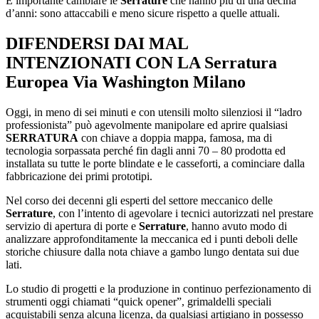
È importante cambiare le
Serrature
che hanno più di una decina
d’anni: sono attaccabili e meno sicure rispetto a quelle attuali.
DIFENDERSI DAI MAL
INTENZIONATI CON LA
Serratura
Europea Via Washington Milano
Oggi, in meno di sei minuti e con utensili molto silenziosi il “ladro
professionista” può agevolmente manipolare ed aprire qualsiasi
SERRATURA
con chiave a doppia mappa, famosa, ma di
tecnologia sorpassata perché fin dagli anni 70 – 80 prodotta ed
installata su tutte le porte blindate e le casseforti, a cominciare dalla
fabbricazione dei primi prototipi.
Nel corso dei decenni gli esperti del settore meccanico delle
Serrature
, con l’intento di agevolare i tecnici autorizzati nel prestare
servizio di apertura di porte e
Serrature
, hanno avuto modo di
analizzare approfonditamente la meccanica ed i punti deboli delle
storiche chiusure dalla nota chiave a gambo lungo dentata sui due
lati.
Lo studio di progetti e la produzione in continuo perfezionamento di
strumenti oggi chiamati “quick opener”, grimaldelli speciali
acquistabili senza alcuna licenza, da qualsiasi artigiano in possesso