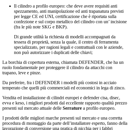
Il cilindro a profilo europeo: che deve avere requisiti anti
spezzamento, anti manipolazione ed anti trapanatura previsti
per legge CE ed UNI, certificazione che è riportata sulla
confezione e sul corpo metallico del cilindro con un’ incisione
(fra le più note SKG e BKP).
Di grande utilità la richiesta di modelli accompagnati da
tessera di proprietà, senza la quale, il centro di ferramenta
specializzato, per ragioni legali e contrattuali con le aziende,
non può autorizzare i duplicati delle chiavi;
La borchia di copertura esterna, chiamata DEFENDER, che ha un
ruolo fondamentale per proteggere il cilindro da attacchi con
trapano, leve e pinze.
Da preferire, fra i DEFENDER i modelli più costosi in acciaio
temperato che quelli più commerciali ed economici in lega di zinco.
Vendita ed installazione di cilindri europei e defender cisa, disec,
evva e keso, i migliori prodotti dal eccellente rapporto qualità prezzo
presenti sul mercato attuale delle
Serrature
a profilo europeo.
I prodotti delle migliori marche presenti sul mercato e una corretta
procedura di montaggio da parte dell’installatore esperto, fanno della
lavorazione di conversione una pratica di nicchia per i fabbri