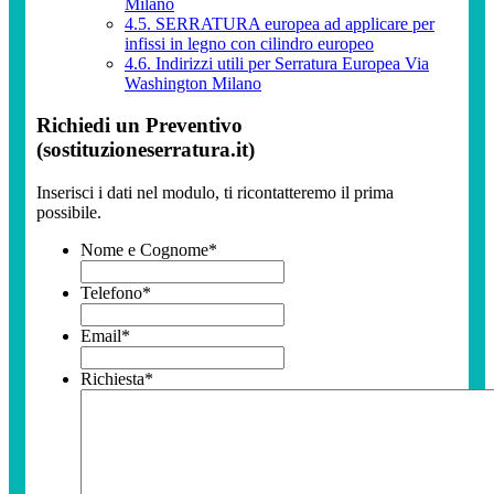
Milano
4.5.
SERRATURA europea ad applicare per
infissi in legno con cilindro europeo
4.6.
Indirizzi utili per Serratura Europea Via
Washington Milano
Richiedi un Preventivo
(sostituzioneserratura.it)
Inserisci i dati nel modulo, ti ricontatteremo il prima
possibile.
Nome e Cognome
*
Telefono
*
Email
*
Richiesta
*