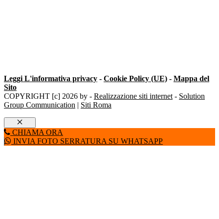
Leggi L'informativa privacy
-
Cookie Policy (UE)
-
Mappa del
Sito
COPYRIGHT [c] 2026 by -
Realizzazione siti internet
-
Solution
Group Communication
|
Siti Roma
Chiudi
CHIAMA ORA
INVIA FOTO SERRATURA SU WHATSAPP