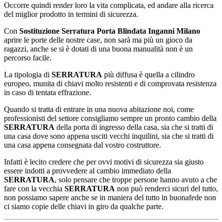
Occorre quindi render loro la vita complicata, ed andare alla ricerca
del miglior prodotto in termini di sicurezza.
Con
Sostituzione Serratura Porta Blindata Inganni Milano
aprire le porte delle nostre case, non sarà ma più un gioco da
ragazzi, anche se si è dotati di una buona manualità non è un
percorso facile.
La tipologia di
SERRATURA
più diffusa è quella a cilindro
europeo, munita di chiavi molto resistenti e di comprovata resistenza
in caso di tentata effrazione.
Quando si tratta di entrare in una nuova abitazione noi, come
professionisti del settore consigliamo sempre un pronto cambio della
SERRATURA
della porta di ingresso della casa, sia che si tratti di
una casa dove sono appena usciti vecchi inquilini, sia che si tratti di
una casa appena consegnata dal vostro costruttore.
Infatti è lecito credere che per ovvi motivi di sicurezza sia giusto
essere indotti a provvedere al cambio immediato della
SERRATURA
, solo pensare che troppe persone hanno avuto a che
fare con la vecchia
SERRATURA
non può renderci sicuri del tutto,
non possiamo sapere anche se in maniera del tutto in buonafede non
ci siamo copie delle chiavi in giro da qualche parte.