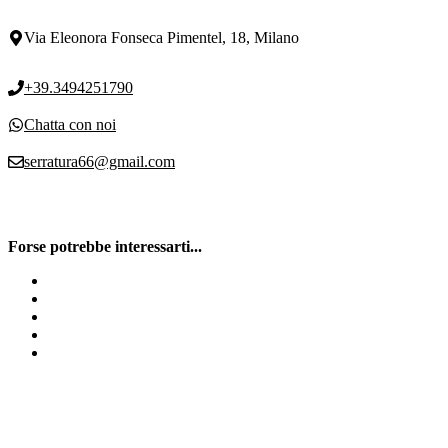
Via Eleonora Fonseca Pimentel, 18, Milano
+39.3494251790
Chatta con noi
serratura66@gmail.com
Forse potrebbe interessarti...
Prezzo cilindro europeo Milano
Serrature elettroniche
Sostituisci cilindro europeo Milano
Fabbro h24
Assistenza tapparelle h24