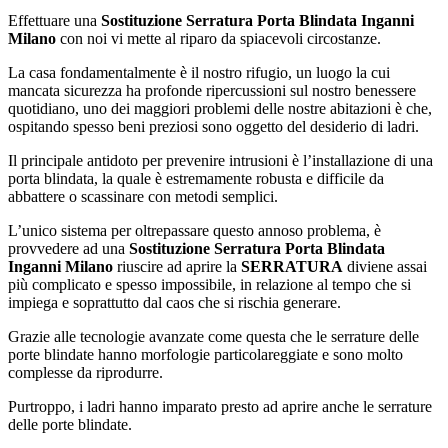
Effettuare una
Sostituzione Serratura Porta Blindata Inganni
Milano
con noi vi mette al riparo da spiacevoli circostanze.
La casa fondamentalmente è il nostro rifugio, un luogo la cui
mancata sicurezza ha profonde ripercussioni sul nostro benessere
quotidiano, uno dei maggiori problemi delle nostre abitazioni è che,
ospitando spesso beni preziosi sono oggetto del desiderio di ladri.
Il principale antidoto per prevenire intrusioni è l’installazione di una
porta blindata, la quale è estremamente robusta e difficile da
abbattere o scassinare con metodi semplici.
L’unico sistema per oltrepassare questo annoso problema, è
provvedere ad una
Sostituzione Serratura Porta Blindata
Inganni Milano
riuscire ad aprire la
SERRATURA
diviene assai
più complicato e spesso impossibile, in relazione al tempo che si
impiega e soprattutto dal caos che si rischia generare.
Grazie alle tecnologie avanzate come questa che le serrature delle
porte blindate hanno morfologie particolareggiate e sono molto
complesse da riprodurre.
Purtroppo, i ladri hanno imparato presto ad aprire anche le serrature
delle porte blindate.