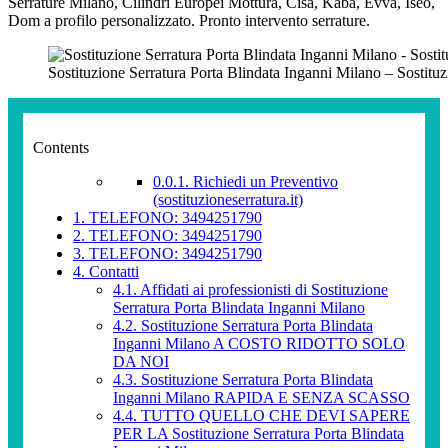
Serrature Milano, Cilindri Europei Mottura, Cisa, Kaba, Evva, Iseo,
Dom a profilo personalizzato. Pronto intervento serrature.
Sostituzione Serratura Porta Blindata Inganni Milano – Sostitu
Contents
0.0.1.
Richiedi un Preventivo
(sostituzioneserratura.it)
1.
TELEFONO: 3494251790
2.
TELEFONO: 3494251790
3.
TELEFONO: 3494251790
4.
Contatti
4.1.
Affidati ai professionisti di Sostituzione
Serratura Porta Blindata Inganni Milano
4.2.
Sostituzione Serratura Porta Blindata
Inganni Milano A COSTO RIDOTTO SOLO
DA NOI
4.3.
Sostituzione Serratura Porta Blindata
Inganni Milano RAPIDA E SENZA SCASSO
4.4.
TUTTO QUELLO CHE DEVI SAPERE
PER LA Sostituzione Serratura Porta Blindata