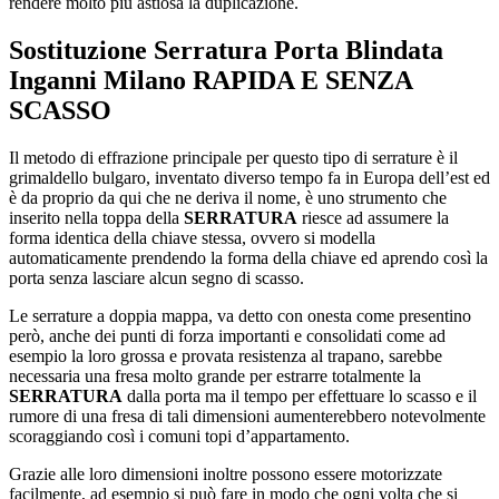
rendere molto più astiosa la duplicazione.
Sostituzione Serratura Porta Blindata
Inganni Milano
RAPIDA E SENZA
SCASSO
Il metodo di effrazione principale per questo tipo di serrature è il
grimaldello bulgaro, inventato diverso tempo fa in Europa dell’est ed
è da proprio da qui che ne deriva il nome, è uno strumento che
inserito nella toppa della
SERRATURA
riesce ad assumere la
forma identica della chiave stessa, ovvero si modella
automaticamente prendendo la forma della chiave ed aprendo così la
porta senza lasciare alcun segno di scasso.
Le serrature a doppia mappa, va detto con onesta come presentino
però, anche dei punti di forza importanti e consolidati come ad
esempio la loro grossa e provata resistenza al trapano, sarebbe
necessaria una fresa molto grande per estrarre totalmente la
SERRATURA
dalla porta ma il tempo per effettuare lo scasso e il
rumore di una fresa di tali dimensioni aumenterebbero notevolmente
scoraggiando così i comuni topi d’appartamento.
Grazie alle loro dimensioni inoltre possono essere motorizzate
facilmente, ad esempio si può fare in modo che ogni volta che si