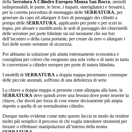
della
Serratura A Cilindro Europeo Monza San Rocco
, utensili
indispensabili, le punte, le frese, i trapani, smerigliatrici e fresatrici,
per la corretta procedura di montaggio delle
SERRATURA
, per
generare da capo ed allargare il foro di passaggio dei cilindri a
pompa delle
SERRATURA
, applicando per porte e per scuri in
legno, per alesare e modificando le sedi di passaggio dei chiavistelli
delle serrature per porte blindate sia sul montante che sui fori
dell’incontro o della cassa portante, per creare da zero o allargare i
fori delle nostre serrature di sicurezza.
Poi abbiamo la soluzione più adatta estremamente economica e
consigliata per coloro che eseguono una sola volta o di tanto in tanto
le conversioni a cilindro europeo per porte di natura blindata.
I modelli di
SERRATURA
a doppia mappa presentano comunque
delle piccole anomali, soffrono di una debolezza di serie.
La chiave a doppia mappa si presenta come allargata alla base, la
SERRATURA
deve quindi avere una fessura dove poter inserire la
chiave, che dovrà per forza di cose essere decisamente più ampia
rispetto a quella di un normalissimo cilindro.
Dunque molto evidente come tutto questo faccia in modo da rendere
molto più semplice il percorso di chi voglia introdurre strumenti per
forzare o effettuare manipolazioni all’interno della nostra
SERRATURA
.