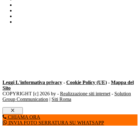
Prezzo cilindro europeo Milano
Cilindro europeo Gambara
Serratura Cilindro Europeo Milano
Serratura Cisa Milano
Leggi L'informativa privacy
-
Cookie Policy (UE)
-
Mappa del
Sito
COPYRIGHT [c] 2026 by -
Realizzazione siti internet
-
Solution
Group Communication
|
Siti Roma
Chiudi
CHIAMA ORA
INVIA FOTO SERRATURA SU WHATSAPP