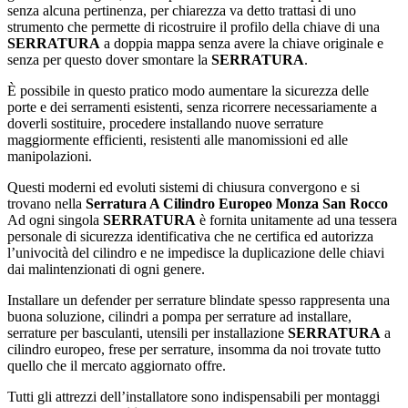
senza alcuna pertinenza, per chiarezza va detto trattasi di uno
strumento che permette di ricostruire il profilo della chiave di una
SERRATURA
a doppia mappa senza avere la chiave originale e
senza per questo dover smontare la
SERRATURA
.
È possibile in questo pratico modo aumentare la sicurezza delle
porte e dei serramenti esistenti, senza ricorrere necessariamente a
doverli sostituire, procedere installando nuove serrature
maggiormente efficienti, resistenti alle manomissioni ed alle
manipolazioni.
Questi moderni ed evoluti sistemi di chiusura convergono e si
trovano nella
Serratura A Cilindro Europeo Monza San Rocco
Ad ogni singola
SERRATURA
è fornita unitamente ad una tessera
personale di sicurezza identificativa che ne certifica ed autorizza
l’univocità del cilindro e ne impedisce la duplicazione delle chiavi
dai malintenzionati di ogni genere.
Installare un defender per serrature blindate spesso rappresenta una
buona soluzione, cilindri a pompa per serrature ad installare,
serrature per basculanti, utensili per installazione
SERRATURA
a
cilindro europeo, frese per serrature, insomma da noi trovate tutto
quello che il mercato aggiornato offre.
Tutti gli attrezzi dell’installatore sono indispensabili per montaggi