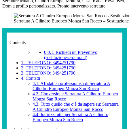
Serrature Milano, Cilindri Europei Mottura, Cisa, Kaba, Evva, Iseo,
Dom a profilo personalizzato. Pronto intervento serrature.
Serratura A Cilindro Europeo Monza San Rocco – Sostituzione
Contents
0.0.1.
Richiedi un Preventivo
(sostituzioneserratura.it)
1.
TELEFONO: 3494251790
2.
TELEFONO: 3494251790
3.
TELEFONO: 3494251790
4.
Contatti
4.1.
Affidati ai professionisti di Serratura A
Cilindro Europeo Monza San Rocco
4.2.
Conversione Serratura A Cilindro Europeo
Monza San Rocco
4.3.
Tutto quello che c’è da sapere su: Serratura
A Cilindro Europeo Monza San Rocco
4.4.
Indirizzi utili per Serratura A Cilindro
Europeo Monza San Rocco