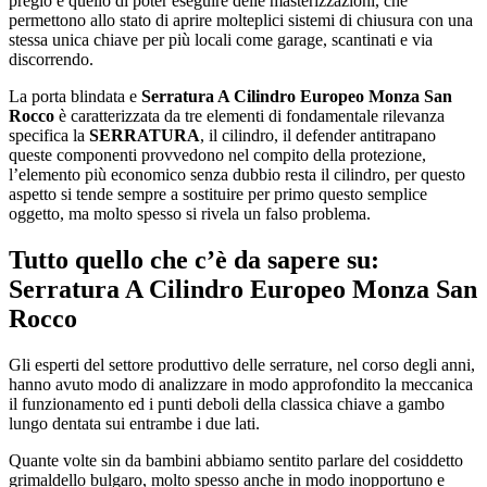
pregio è quello di poter eseguire delle masterizzazioni, che
permettono allo stato di aprire molteplici sistemi di chiusura con una
stessa unica chiave per più locali come garage, scantinati e via
discorrendo.
La porta blindata e
Serratura A Cilindro Europeo Monza San
Rocco
è caratterizzata da tre elementi di fondamentale rilevanza
specifica la
SERRATURA
, il cilindro, il defender antitrapano
queste componenti provvedono nel compito della protezione,
l’elemento più economico senza dubbio resta il cilindro, per questo
aspetto si tende sempre a sostituire per primo questo semplice
oggetto, ma molto spesso si rivela un falso problema.
Tutto quello che c’è da sapere su:
Serratura A Cilindro Europeo Monza San
Rocco
Gli esperti del settore produttivo delle serrature, nel corso degli anni,
hanno avuto modo di analizzare in modo approfondito la meccanica
il funzionamento ed i punti deboli della classica chiave a gambo
lungo dentata sui entrambe i due lati.
Quante volte sin da bambini abbiamo sentito parlare del cosiddetto
grimaldello bulgaro, molto spesso anche in modo inopportuno e