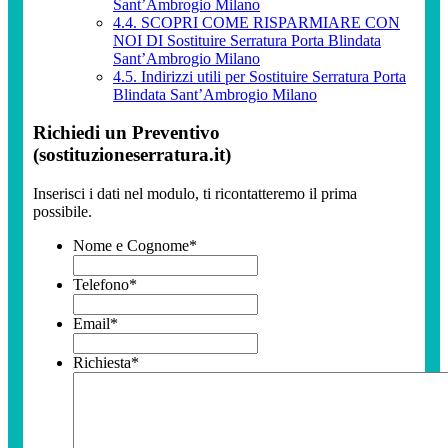
Sant’Ambrogio Milano
4.4.
SCOPRI COME RISPARMIARE CON
NOI DI Sostituire Serratura Porta Blindata
Sant’Ambrogio Milano
4.5.
Indirizzi utili per Sostituire Serratura Porta
Blindata Sant’Ambrogio Milano
Richiedi un Preventivo
(sostituzioneserratura.it)
Inserisci i dati nel modulo, ti ricontatteremo il prima
possibile.
Nome e Cognome
*
Telefono
*
Email
*
Richiesta
*