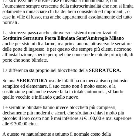
La sicurezza nelle nostre case è diventata fondamentale, con
l’aumentare sempre crescente della microcriminalità che non si limita
solamente a minacciare chi ha dei beni consistenti ed importanti , o
case in ville di lusso, ma anche appartamenti assolutamente del tutto
normali .
La sicurezza passa anche attraverso i sistemi modernizzati di
Sostituire Serratura Porta Blindata Sant’Ambrogio Milano
anche per sistemi di allarme, ma prima ancora attraverso le serrature
delle porte di ingresso, è per questo che sempre più clienti ricorrono
all’installazione, specie per quel che concerne le entrate principali, di
porte che sono blindate.
La differenza sta proprio nel blocchetto della
SERRATURA
.
Se una
SERRATURA
usuale infatti ha un meccanismo piuttosto
semplice ed elementare, il suo costo non è molto esoso, e la
sostituzione può anche essere fatta in totale autonomia, sfilando
quello vecchio e infilando quello nuovo.
Le serrature blindate hanno invece blocchetti più complessi,
decisamente più moderni e sicuri, che sfruttano chiavi molto più
piccole: il loro costo non è mai inferiore ai € 100,00 e mai superiore
alle € 300,00 circa.
A questo va naturalmente aggiunto il normale costo della