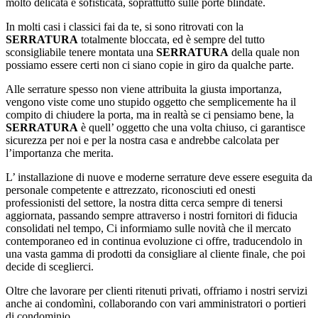
molto delicata e sofisticata, soprattutto sulle porte blindate.
In molti casi i classici fai da te, si sono ritrovati con la
SERRATURA
totalmente bloccata, ed è sempre del tutto
sconsigliabile tenere montata una
SERRATURA
della quale non
possiamo essere certi non ci siano copie in giro da qualche parte.
Alle serrature spesso non viene attribuita la giusta importanza,
vengono viste come uno stupido oggetto che semplicemente ha il
compito di chiudere la porta, ma in realtà se ci pensiamo bene, la
SERRATURA
è quell’ oggetto che una volta chiuso, ci garantisce
sicurezza per noi e per la nostra casa e andrebbe calcolata per
l’importanza che merita.
L’ installazione di nuove e moderne serrature deve essere eseguita da
personale competente e attrezzato, riconosciuti ed onesti
professionisti del settore, la nostra ditta cerca sempre di tenersi
aggiornata, passando sempre attraverso i nostri fornitori di fiducia
consolidati nel tempo, Ci informiamo sulle novità che il mercato
contemporaneo ed in continua evoluzione ci offre, traducendolo in
una vasta gamma di prodotti da consigliare al cliente finale, che poi
decide di sceglierci.
Oltre che lavorare per clienti ritenuti privati, offriamo i nostri servizi
anche ai condomìni, collaborando con vari amministratori o portieri
di condominio.