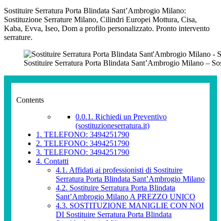
Sostituire Serratura Porta Blindata Sant’Ambrogio Milano:
Sostituzione Serrature Milano, Cilindri Europei Mottura, Cisa,
Kaba, Evva, Iseo, Dom a profilo personalizzato. Pronto intervento
serrature.
Sostituire Serratura Porta Blindata Sant’Ambrogio Milano – So
Contents
0.0.1.
Richiedi un Preventivo
(sostituzioneserratura.it)
1.
TELEFONO: 3494251790
2.
TELEFONO: 3494251790
3.
TELEFONO: 3494251790
4.
Contatti
4.1.
Affidati ai professionisti di Sostituire
Serratura Porta Blindata Sant’Ambrogio Milano
4.2.
Sostituire Serratura Porta Blindata
Sant’Ambrogio Milano A PREZZO UNICO
4.3.
SOSTITUZIONE MANIGLIE CON NOI
DI Sostituire Serratura Porta Blindata