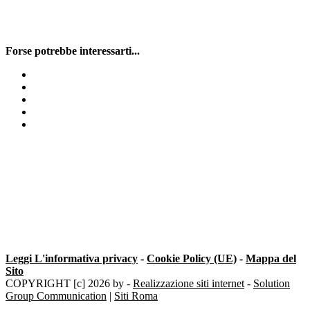
Forse potrebbe interessarti...
Serratura Defender
Mascatura o Serratura
Cambio cilindro europeo Milano
Montaggio tapparelle
Prezzo cilindro europeo Milano
Leggi L'informativa privacy
-
Cookie Policy (UE)
-
Mappa del
Sito
COPYRIGHT [c] 2026 by -
Realizzazione siti internet
-
Solution
Group Communication
|
Siti Roma