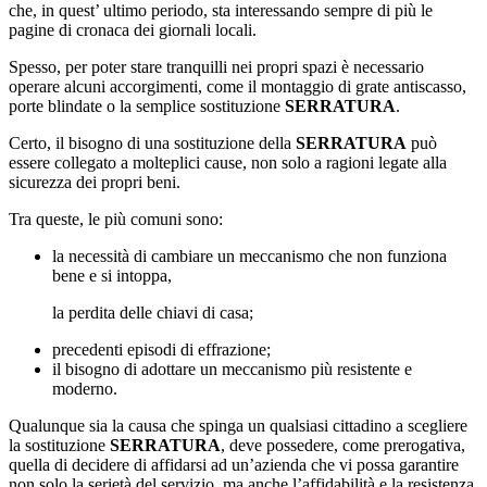
che, in quest’ ultimo periodo, sta interessando sempre di più le
pagine di cronaca dei giornali locali.
Spesso, per poter stare tranquilli nei propri spazi è necessario
operare alcuni accorgimenti, come il montaggio di grate antiscasso,
porte blindate o la semplice sostituzione
SERRATURA
.
Certo, il bisogno di una sostituzione della
SERRATURA
può
essere collegato a molteplici cause, non solo a ragioni legate alla
sicurezza dei propri beni.
Tra queste, le più comuni sono:
la necessità di cambiare un meccanismo che non funziona
bene e si intoppa,
la perdita delle chiavi di casa;
precedenti episodi di effrazione;
il bisogno di adottare un meccanismo più resistente e
moderno.
Qualunque sia la causa che spinga un qualsiasi cittadino a scegliere
la sostituzione
SERRATURA
, deve possedere, come prerogativa,
quella di decidere di affidarsi ad un’azienda che vi possa garantire
non solo la serietà del servizio, ma anche l’affidabilità e la resistenza