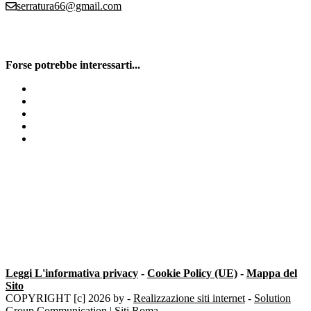
serratura66@gmail.com
Forse potrebbe interessarti...
Prezzo cilindro europeo Milano
Cilindro Europeo
Fabbro h24
Serratura Defender
Defender Porta Blindata Milano
Leggi L'informativa privacy
-
Cookie Policy (UE)
-
Mappa del
Sito
COPYRIGHT [c] 2026 by -
Realizzazione siti internet
-
Solution
Group Communication
|
Siti Roma