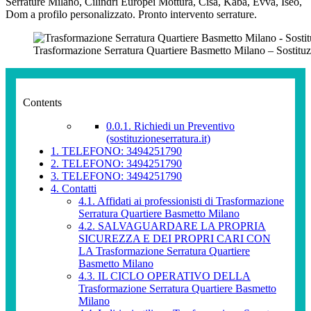
Serrature Milano, Cilindri Europei Mottura, Cisa, Kaba, Evva, Iseo,
Dom a profilo personalizzato. Pronto intervento serrature.
Trasformazione Serratura Quartiere Basmetto Milano – Sostituz
Contents
0.0.1.
Richiedi un Preventivo
(sostituzioneserratura.it)
1.
TELEFONO: 3494251790
2.
TELEFONO: 3494251790
3.
TELEFONO: 3494251790
4.
Contatti
4.1.
Affidati ai professionisti di Trasformazione
Serratura Quartiere Basmetto Milano
4.2.
SALVAGUARDARE LA PROPRIA
SICUREZZA E DEI PROPRI CARI CON
LA Trasformazione Serratura Quartiere
Basmetto Milano
4.3.
IL CICLO OPERATIVO DELLA
Trasformazione Serratura Quartiere Basmetto
Milano