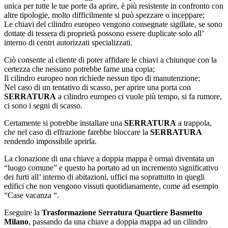
unica per tutte le tue porte da aprire, è più resistente in confronto con
altre tipologie, molto difficilmente si può spezzare o inceppare;
Le chiavi del cilindro europeo vengono consegnate sigillate, se sono
dottate di tessera di proprietà possono essere duplicate solo all’
interno di centri autorizzati specializzati.
Ciò consente al cliente di poter affidare le chiavi a chiunque con la
certezza che nessuno potrebbe farne una copia;
Il cilindro europeo non richiede nessun tipo di manutenzione;
Nel caso di un tentativo di scasso, per aprire una porta con
SERRATURA
a cilindro europeo ci vuole più tempo, si fa rumore,
ci sono i segni di scasso.
Certamente si potrebbe installare una
SERRATURA
a trappola,
che nel caso di effrazione farebbe bloccare la
SERRATURA
rendendo impossibile aprirla.
La clonazione di una chiave a doppia mappa è ormai diventata un
“luogo comune” e questo ha portato ad un incremento significativo
dei furti all’ interno di abitazioni, uffici ma soprattutto in quegli
edifici che non vengono vissuti quotidianamente, come ad esempio
“Case vacanza “.
Eseguire la
Trasformazione Serratura Quartiere Basmetto
Milano
, passando da una chiave a doppia mappa ad un cilindro