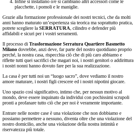
Infine si installano o/e si cambiano altri accessori come le
placchette, i pomoli e le maniglie.
Grazie alla formazione professionale dei nostri tecnici, che da molti
anni hanno maturato un’esperienza sia teorica ma soprattutto pratica,
potrete scegliere la
SERRATURA
, cilindro e defender più
affidabili e sicuri per i vostri serramenti.
Il processo di
Trasformazione Serratura Quartiere Basmetto
Milano
dovrebbe, anzi deve, far parte del nostro quotidiano proprio
perché, la nostra casa, rispecchia ciò che di più caro abbiamo e
riflette tutti quei sacrifici che magari noi, i nostri genitori o addirittura
i nostri nonni hanno dovuto fare per la sua realizzazione.
La casa è per tutti noi un “luogo sacro”, dove vediamo il nostro
amore maturare, i nostri figli crescere ed i nostri nipotini giocare.
Uno spazio così significativo, intimo che, per nessun motivo al
mondo, deve essere inquinato da individui con pochissimi scrupoli
pronti a profanare tutto ciò che per noi è veramente importante.
Entrare nelle nostre case è una violazione che non dobbiamo e
possiamo permettere a nessuno, diventa oltre che una violazione del
nostro domicilio, anche una violazione della nostra intimità e
riservatezza più totale.