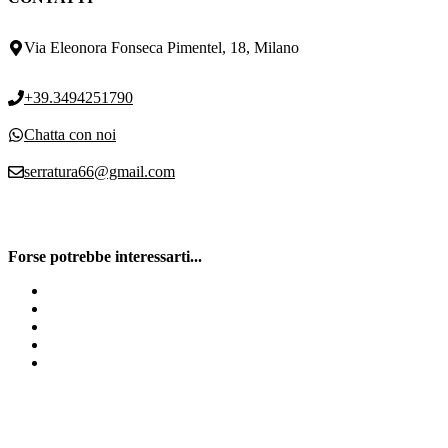
Via Eleonora Fonseca Pimentel, 18, Milano
+39.3494251790
Chatta con noi
serratura66@gmail.com
Forse potrebbe interessarti...
Vendita cilindro europeo Milano
Defender Porta Blindata Milano
Cambiare serratura porta blindata Milano
Sos Fabbro
Serratura Europea Milano