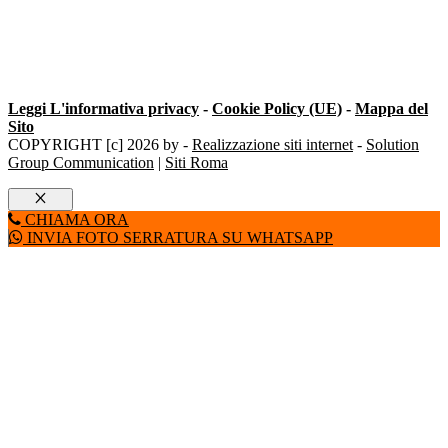
Leggi L'informativa privacy
-
Cookie Policy (UE)
-
Mappa del
Sito
COPYRIGHT [c] 2026 by -
Realizzazione siti internet
-
Solution
Group Communication
|
Siti Roma
Chiudi
CHIAMA ORA
INVIA FOTO SERRATURA SU WHATSAPP