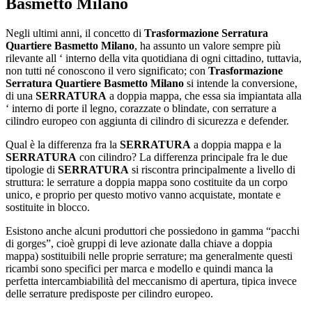
Basmetto Milano
Negli ultimi anni, il concetto di
Trasformazione Serratura
Quartiere Basmetto Milano
, ha assunto un valore sempre più
rilevante all ‘ interno della vita quotidiana di ogni cittadino, tuttavia,
non tutti né conoscono il vero significato; con
Trasformazione
Serratura Quartiere Basmetto Milano
si intende la conversione,
di una
SERRATURA
a doppia mappa, che essa sia impiantata alla
‘ interno di porte il legno, corazzate o blindate, con serrature a
cilindro europeo con aggiunta di cilindro di sicurezza e defender.
Qual è la differenza fra la
SERRATURA
a doppia mappa e la
SERRATURA
con cilindro? La differenza principale fra le due
tipologie di
SERRATURA
si riscontra principalmente a livello di
struttura: le serrature a doppia mappa sono costituite da un corpo
unico, e proprio per questo motivo vanno acquistate, montate e
sostituite in blocco.
Esistono anche alcuni produttori che possiedono in gamma “pacchi
di gorges”, cioè gruppi di leve azionate dalla chiave a doppia
mappa) sostituibili nelle proprie serrature; ma generalmente questi
ricambi sono specifici per marca e modello e quindi manca la
perfetta intercambiabilità del meccanismo di apertura, tipica invece
delle serrature predisposte per cilindro europeo.