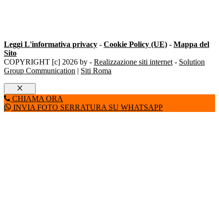
Leggi L'informativa privacy
-
Cookie Policy (UE)
-
Mappa del
Sito
COPYRIGHT [c] 2026 by -
Realizzazione siti internet
-
Solution
Group Communication
|
Siti Roma
Chiudi
CHIAMA ORA
INVIA FOTO SERRATURA SU WHATSAPP