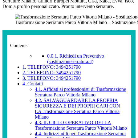
Serrature Milano, Cilindri Europei Mottura, Cisa, Kaba, Evva, Iseo,
Dom a profilo personalizzato. Pronto intervento serrature.
Trasformazione Serratura Parco Vittoria Milano – Sostituzione 
Contents
0.0.1.
Richiedi un Preventivo
(sostituzioneserratura.it)
1.
TELEFONO: 3494251790
2.
TELEFONO: 3494251790
3.
TELEFONO: 3494251790
4.
Contatti
4.1.
Affidati ai professionisti di Trasformazione
Serratura Parco Vittoria Milano
4.2.
SALVAGUARDARE LA PROPRIA
SICUREZZA E DEI PROPRI CARI CON
LA Trasformazione Serratura Parco Vittoria
Milano
4.3.
IL CICLO OPERATIVO DELLA
Trasformazione Serratura Parco Vittoria Milano
4.4.
Indirizzi utili per Trasformazione Serratura