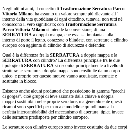
Negli ultimi anni, il concetto di
Trasformazione Serratura Parco
Vittoria Milano
, ha assunto un valore sempre più rilevante all ‘
interno della vita quotidiana di ogni cittadino, tuttavia, non tutti né
conoscono il vero significato; con
Trasformazione Serratura
Parco Vittoria Milano
si intende la conversione, di una
SERRATURA
a doppia mappa, che essa sia impiantata alla ‘
interno di porte il legno, corazzate o blindate, con serrature a cilindro
europeo con aggiunta di cilindro di sicurezza e defender.
Qual è la differenza fra la
SERRATURA
a doppia mappa e la
SERRATURA
con cilindro? La differenza principale fra le due
tipologie di
SERRATURA
si riscontra principalmente a livello di
struttura: le serrature a doppia mappa sono costituite da un corpo
unico, e proprio per questo motivo vanno acquistate, montate e
sostituite in blocco.
Esistono anche alcuni produttori che possiedono in gamma “pacchi
di gorges”, cioè gruppi di leve azionate dalla chiave a doppia
mappa) sostituibili nelle proprie serrature; ma generalmente questi
ricambi sono specifici per marca e modello e quindi manca la
perfetta intercambiabilità del meccanismo di apertura, tipica invece
delle serrature predisposte per cilindro europeo.
Le serrature con cilindro europeo sono invece costituite da due corpi