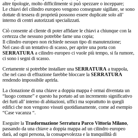
altre tipologie, molto difficilmente si può spezzare o inceppare;
Le chiavi del cilindro europeo vengono consegnate sigillate, se sono
dottate di tessera di proprietà possono essere duplicate solo all’
interno di centri autorizzati specializzati.
Ciò consente al cliente di poter affidare le chiavi a chiunque con la
certezza che nessuno potrebbe farne una copia;
Il cilindro europeo non richiede nessun tipo di manutenzione;
Nel caso di un tentativo di scasso, per aprire una porta con
SERRATURA
a cilindro europeo ci vuole più tempo, si fa rumore,
ci sono i segni di scasso.
Certamente si potrebbe installare una
SERRATURA
a trappola,
che nel caso di effrazione farebbe bloccare la
SERRATURA
rendendo impossibile aprirla.
La clonazione di una chiave a doppia mappa è ormai diventata un
“luogo comune” e questo ha portato ad un incremento significativo
dei furti all’ interno di abitazioni, uffici ma soprattutto in quegli
edifici che non vengono vissuti quotidianamente, come ad esempio
“Case vacanza “.
Eseguire la
Trasformazione Serratura Parco Vittoria Milano
,
passando da una chiave a doppia mappa ad un cilindro europeo
darà, ad ogni persona, la consapevolezza e la tranquillità di