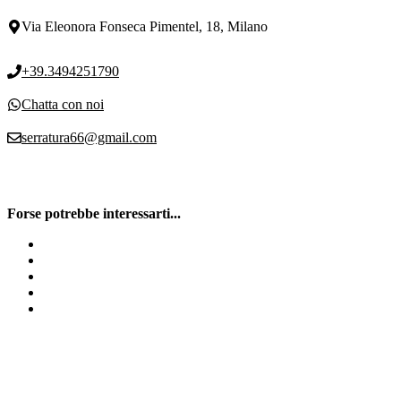
Via Eleonora Fonseca Pimentel, 18, Milano
+39.3494251790
Chatta con noi
serratura66@gmail.com
Forse potrebbe interessarti...
Serrature Potent
Sostituzione Cilindro Europeo
Serrature di sicurezza
Trasformazione Serratura Milano
Serrature elettroniche