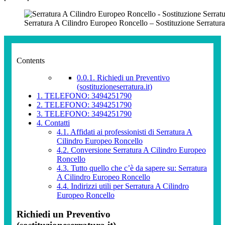
Serratura A Cilindro Europeo Roncello – Sostituzione Serratur
Contents
0.0.1.
Richiedi un Preventivo
(sostituzioneserratura.it)
1.
TELEFONO: 3494251790
2.
TELEFONO: 3494251790
3.
TELEFONO: 3494251790
4.
Contatti
4.1.
Affidati ai professionisti di Serratura A
Cilindro Europeo Roncello
4.2.
Conversione Serratura A Cilindro Europeo
Roncello
4.3.
Tutto quello che c’è da sapere su: Serratura
A Cilindro Europeo Roncello
4.4.
Indirizzi utili per Serratura A Cilindro
Europeo Roncello
Richiedi un Preventivo