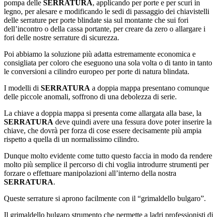
pompa delle
SERRATURA
, applicando per porte e per scuri in
legno, per alesare e modificando le sedi di passaggio dei chiavistelli
delle serrature per porte blindate sia sul montante che sui fori
dell’incontro o della cassa portante, per creare da zero o allargare i
fori delle nostre serrature di sicurezza.
Poi abbiamo la soluzione più adatta estremamente economica e
consigliata per coloro che eseguono una sola volta o di tanto in tanto
le conversioni a cilindro europeo per porte di natura blindata.
I modelli di
SERRATURA
a doppia mappa presentano comunque
delle piccole anomali, soffrono di una debolezza di serie.
La chiave a doppia mappa si presenta come allargata alla base, la
SERRATURA
deve quindi avere una fessura dove poter inserire la
chiave, che dovrà per forza di cose essere decisamente più ampia
rispetto a quella di un normalissimo cilindro.
Dunque molto evidente come tutto questo faccia in modo da rendere
molto più semplice il percorso di chi voglia introdurre strumenti per
forzare o effettuare manipolazioni all’interno della nostra
SERRATURA
.
Queste serrature si aprono facilmente con il “grimaldello bulgaro”.
Il grimaldello bulgaro strumento che permette a ladri professionisti di