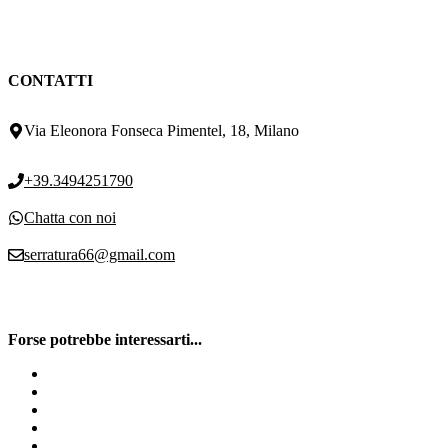
CONTATTI
Via Eleonora Fonseca Pimentel, 18, Milano
+39.3494251790
Chatta con noi
serratura66@gmail.com
Forse potrebbe interessarti...
Serratura Antishock
Serratura Mottura Milano
Serratura Cisa Milano
Sostituzione Serratura Porta Blindata Milano
Sostituisci cilindro europeo Milano