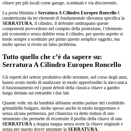
chiave per più locali come garage, scantinati e via discorrendo.
La porta blindata e
Serratura A Cilindro Europeo Roncello
è
caratterizzata da tre elementi di fondamentale rilevanza specifica la
SERRATURA
, il cilindro, il defender antitrapano queste
componenti provvedono nel compito della protezione, l’elemento
più economico senza dubbio resta il cilindro, per questo aspetto si
tende sempre a sostituire per primo questo semplice oggetto, ma
molto spesso si rivela un falso problema.
Tutto quello che c’è da sapere su:
Serratura A Cilindro Europeo Roncello
Gli esperti del settore produttivo delle serrature, nel corso degli anni,
hanno avuto modo di analizzare in modo approfondito la meccanica
il funzionamento ed i punti deboli della classica chiave a gambo
lungo dentata sui entrambe i due lati.
Quante volte sin da bambini abbiamo sentito parlare del cosiddetto
grimaldello bulgaro, molto spesso anche in modo inopportuno e
senza alcuna pertinenza, per chiarezza va detto trattasi di uno
strumento che permette di ricostruire il profilo della chiave di una
SERRATURA
a doppia mappa senza avere la chiave originale e
senza per questo dover smontare la
SERRATURA
.