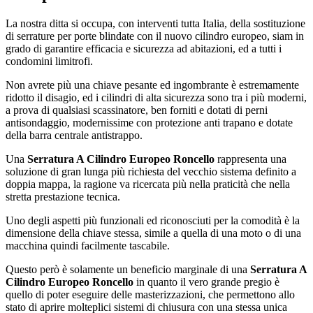
La nostra ditta si occupa, con interventi tutta Italia, della sostituzione
di serrature per porte blindate con il nuovo cilindro europeo, siam in
grado di garantire efficacia e sicurezza ad abitazioni, ed a tutti i
condomini limitrofi.
Non avrete più una chiave pesante ed ingombrante è estremamente
ridotto il disagio, ed i cilindri di alta sicurezza sono tra i più moderni,
a prova di qualsiasi scassinatore, ben forniti e dotati di perni
antisondaggio, modernissime con protezione anti trapano e dotate
della barra centrale antistrappo.
Una
Serratura A Cilindro Europeo Roncello
rappresenta una
soluzione di gran lunga più richiesta del vecchio sistema definito a
doppia mappa, la ragione va ricercata più nella praticità che nella
stretta prestazione tecnica.
Uno degli aspetti più funzionali ed riconosciuti per la comodità è la
dimensione della chiave stessa, simile a quella di una moto o di una
macchina quindi facilmente tascabile.
Questo però è solamente un beneficio marginale di una
Serratura A
Cilindro Europeo Roncello
in quanto il vero grande pregio è
quello di poter eseguire delle masterizzazioni, che permettono allo
stato di aprire molteplici sistemi di chiusura con una stessa unica