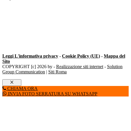
Leggi L'informativa privacy
-
Cookie Policy (UE)
-
Mappa del
Sito
COPYRIGHT [c] 2026 by -
Realizzazione siti internet
-
Solution
Group Communication
|
Siti Roma
Chiudi
CHIAMA ORA
INVIA FOTO SERRATURA SU WHATSAPP