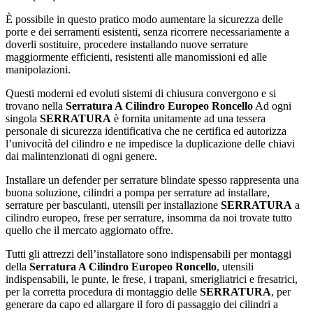
È possibile in questo pratico modo aumentare la sicurezza delle
porte e dei serramenti esistenti, senza ricorrere necessariamente a
doverli sostituire, procedere installando nuove serrature
maggiormente efficienti, resistenti alle manomissioni ed alle
manipolazioni.
Questi moderni ed evoluti sistemi di chiusura convergono e si
trovano nella
Serratura A Cilindro Europeo Roncello
Ad ogni
singola
SERRATURA
è fornita unitamente ad una tessera
personale di sicurezza identificativa che ne certifica ed autorizza
l’univocità del cilindro e ne impedisce la duplicazione delle chiavi
dai malintenzionati di ogni genere.
Installare un defender per serrature blindate spesso rappresenta una
buona soluzione, cilindri a pompa per serrature ad installare,
serrature per basculanti, utensili per installazione
SERRATURA
a
cilindro europeo, frese per serrature, insomma da noi trovate tutto
quello che il mercato aggiornato offre.
Tutti gli attrezzi dell’installatore sono indispensabili per montaggi
della
Serratura A Cilindro Europeo Roncello
, utensili
indispensabili, le punte, le frese, i trapani, smerigliatrici e fresatrici,
per la corretta procedura di montaggio delle
SERRATURA
, per
generare da capo ed allargare il foro di passaggio dei cilindri a