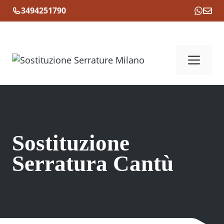
Vai
3494251790
al
contenuto
Me
Sostituzione
Serratura Cantù