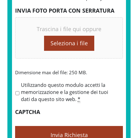
INVIA FOTO PORTA CON SERRATURA
Trascina i file qui oppure
Seleziona i file
Dimensione max del file: 250 MB.
P
Utilizzando questo modulo accetti la
r
memorizzazione e la gestione dei tuoi
i
dati da questo sito web.
*
v
CAPTCHA
a
c
y
*