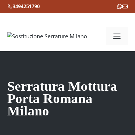
Vai
3494251790
al
contenuto
Me
Serratura Mottura
Porta Romana
Milano