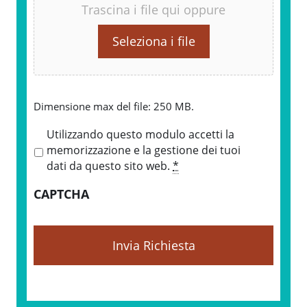
Trascina i file qui oppure
Seleziona i file
Dimensione max del file: 250 MB.
P
Utilizzando questo modulo accetti la
r
memorizzazione e la gestione dei tuoi
i
dati da questo sito web.
*
v
CAPTCHA
a
c
y
*