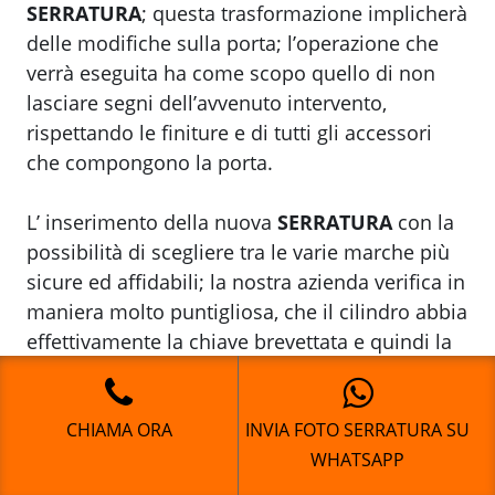
SERRATURA
; questa trasformazione implicherà
delle modifiche sulla porta; l’operazione che
verrà eseguita ha come scopo quello di non
lasciare segni dell’avvenuto intervento,
rispettando le finiture e di tutti gli accessori
che compongono la porta.
L’ inserimento della nuova
SERRATURA
con la
possibilità di scegliere tra le varie marche più
sicure ed affidabili; la nostra azienda verifica in
maniera molto puntigliosa, che il cilindro abbia
effettivamente la chiave brevettata e quindi la
duplicazione controllata; questo procedimento
può essere effettuato presso i Centri Autorizzati
CHIAMA ORA
INVIA FOTO SERRATURA SU
dalle aziende costruttrici oppure all’ interno
WHATSAPP
della nostra azienda.