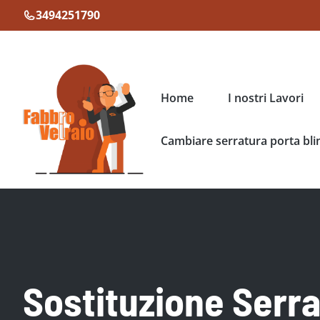
Vai
3494251790
al
contenuto
Home
I nostri Lavori
Cambiare serratura porta bli
Sostituzione Serr