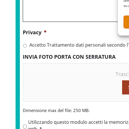
uni
su 
Privacy
*
Accetto Trattamento dati personali secondo l'
INVIA FOTO PORTA CON SERRATURA
Trasc
Dimensione max del file: 250 MB.
P
Utilizzando questo modulo accetti la memorizza
r
web.
*