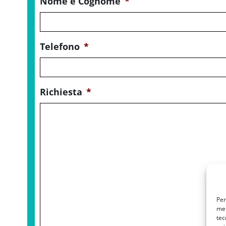
Nome e Cognome
*
Telefono
*
Richiesta
*
Per
mem
tec