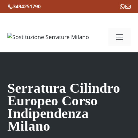
Vai
3494251790
al
contenuto
Me
Serratura Cilindro
Europeo Corso
Indipendenza
Milano