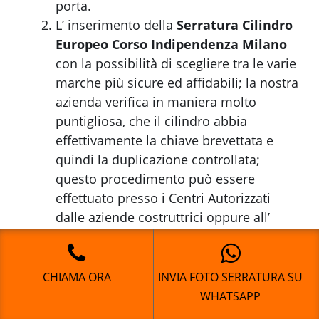
porta.
L’ inserimento della
Serratura Cilindro
Europeo Corso Indipendenza Milano
con la possibilità di scegliere tra le varie
marche più sicure ed affidabili; la nostra
azienda verifica in maniera molto
puntigliosa, che il cilindro abbia
effettivamente la chiave brevettata e
quindi la duplicazione controllata;
questo procedimento può essere
effettuato presso i Centri Autorizzati
dalle aziende costruttrici oppure all’
interno della nostra azienda.
In entrambi i casi, l’utente deve
presentarsi al punto vendita dove ha
CHIAMA ORA
INVIA FOTO SERRATURA SU
acquistato il prodotto e il rivenditore
WHATSAPP
esporrà al cliente la migliore soluzione