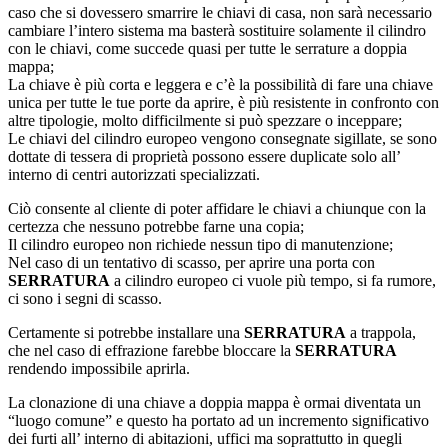
caso che si dovessero smarrire le chiavi di casa, non sarà necessario
cambiare l’intero sistema ma basterà sostituire solamente il cilindro
con le chiavi, come succede quasi per tutte le serrature a doppia
mappa;
La chiave è più corta e leggera e c’è la possibilità di fare una chiave
unica per tutte le tue porte da aprire, è più resistente in confronto con
altre tipologie, molto difficilmente si può spezzare o inceppare;
Le chiavi del cilindro europeo vengono consegnate sigillate, se sono
dottate di tessera di proprietà possono essere duplicate solo all’
interno di centri autorizzati specializzati.
Ciò consente al cliente di poter affidare le chiavi a chiunque con la
certezza che nessuno potrebbe farne una copia;
Il cilindro europeo non richiede nessun tipo di manutenzione;
Nel caso di un tentativo di scasso, per aprire una porta con
SERRATURA
a cilindro europeo ci vuole più tempo, si fa rumore,
ci sono i segni di scasso.
Certamente si potrebbe installare una
SERRATURA
a trappola,
che nel caso di effrazione farebbe bloccare la
SERRATURA
rendendo impossibile aprirla.
La clonazione di una chiave a doppia mappa è ormai diventata un
“luogo comune” e questo ha portato ad un incremento significativo
dei furti all’ interno di abitazioni, uffici ma soprattutto in quegli