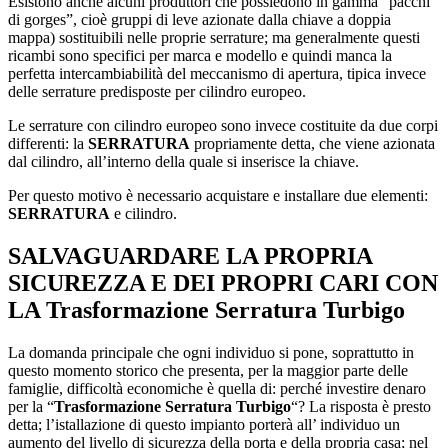
Esistono anche alcuni produttori che possiedono in gamma “pacchi
di gorges”, cioè gruppi di leve azionate dalla chiave a doppia
mappa) sostituibili nelle proprie serrature; ma generalmente questi
ricambi sono specifici per marca e modello e quindi manca la
perfetta intercambiabilità del meccanismo di apertura, tipica invece
delle serrature predisposte per cilindro europeo.
Le serrature con cilindro europeo sono invece costituite da due corpi
differenti: la
SERRATURA
propriamente detta, che viene azionata
dal cilindro, all’interno della quale si inserisce la chiave.
Per questo motivo è necessario acquistare e installare due elementi:
SERRATURA
e cilindro.
SALVAGUARDARE LA PROPRIA
SICUREZZA E DEI PROPRI CARI CON
LA
Trasformazione Serratura Turbigo
La domanda principale che ogni individuo si pone, soprattutto in
questo momento storico che presenta, per la maggior parte delle
famiglie, difficoltà economiche è quella di: perché investire denaro
per la “
Trasformazione Serratura Turbigo
“? La risposta è presto
detta; l’istallazione di questo impianto porterà all’ individuo un
aumento del livello di sicurezza della porta e della propria casa; nel