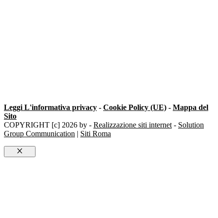
Serratura Mottura Milano
Leggi L'informativa privacy
-
Cookie Policy (UE)
-
Mappa del
Sito
COPYRIGHT [c] 2026 by -
Realizzazione siti internet
-
Solution
Group Communication
|
Siti Roma
Chiudi