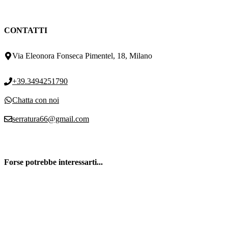
CONTATTI
Via Eleonora Fonseca Pimentel, 18, Milano
+39.3494251790
Chatta con noi
serratura66@gmail.com
Forse potrebbe interessarti...
Mascatura o Serratura
Preventivo cilindro europeo Milano
Inferriate di sicurezza
Sostituzione Cilindro Europeo