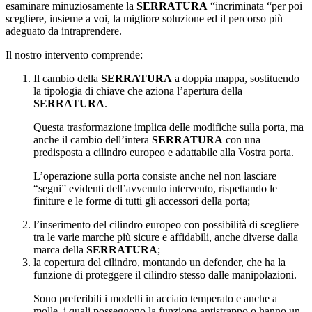
esaminare minuziosamente la
SERRATURA
“incriminata “per poi
scegliere, insieme a voi, la migliore soluzione ed il percorso più
adeguato da intraprendere.
Il nostro intervento comprende:
Il cambio della
SERRATURA
a doppia mappa, sostituendo
la tipologia di chiave che aziona l’apertura della
SERRATURA
.
Questa trasformazione implica delle modifiche sulla porta, ma
anche il cambio dell’intera
SERRATURA
con una
predisposta a cilindro europeo e adattabile alla Vostra porta.
L’operazione sulla porta consiste anche nel non lasciare
“segni” evidenti dell’avvenuto intervento, rispettando le
finiture e le forme di tutti gli accessori della porta;
l’inserimento del cilindro europeo con possibilità di scegliere
tra le varie marche più sicure e affidabili, anche diverse dalla
marca della
SERRATURA
;
la copertura del cilindro, montando un defender, che ha la
funzione di proteggere il cilindro stesso dalle manipolazioni.
Sono preferibili i modelli in acciaio temperato e anche a
molle, i quali posseggono la funzione antistrappo o hanno un