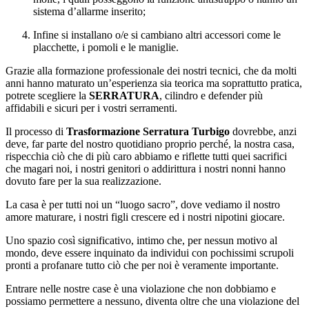
sistema d’allarme inserito;
Infine si installano o/e si cambiano altri accessori come le
placchette, i pomoli e le maniglie.
Grazie alla formazione professionale dei nostri tecnici, che da molti
anni hanno maturato un’esperienza sia teorica ma soprattutto pratica,
potrete scegliere la
SERRATURA
, cilindro e defender più
affidabili e sicuri per i vostri serramenti.
Il processo di
Trasformazione Serratura Turbigo
dovrebbe, anzi
deve, far parte del nostro quotidiano proprio perché, la nostra casa,
rispecchia ciò che di più caro abbiamo e riflette tutti quei sacrifici
che magari noi, i nostri genitori o addirittura i nostri nonni hanno
dovuto fare per la sua realizzazione.
La casa è per tutti noi un “luogo sacro”, dove vediamo il nostro
amore maturare, i nostri figli crescere ed i nostri nipotini giocare.
Uno spazio così significativo, intimo che, per nessun motivo al
mondo, deve essere inquinato da individui con pochissimi scrupoli
pronti a profanare tutto ciò che per noi è veramente importante.
Entrare nelle nostre case è una violazione che non dobbiamo e
possiamo permettere a nessuno, diventa oltre che una violazione del