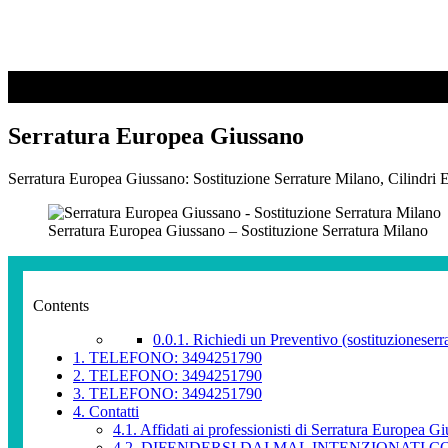
Serratura Europea Giussano
Serratura Europea Giussano: Sostituzione Serrature Milano, Cilindri E
Serratura Europea Giussano – Sostituzione Serratura Milano
Contents
0.0.1.
Richiedi un Preventivo (sostituzioneserra
1.
TELEFONO: 3494251790
2.
TELEFONO: 3494251790
3.
TELEFONO: 3494251790
4.
Contatti
4.1.
Affidati ai professionisti di Serratura Europea G
4.2.
DIFENDERSI DAI MAL INTENZIONATI CON L