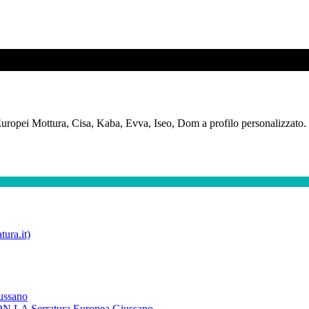
uropei Mottura, Cisa, Kaba, Evva, Iseo, Dom a profilo personalizzato. P
tura.it)
iussano
A Serratura Europea Giussano