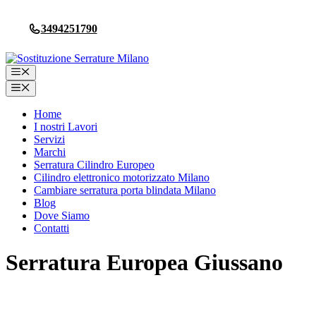
Vai
al
3494251790
contenuto
Menu
Menu
Home
I nostri Lavori
Servizi
Marchi
Serratura Cilindro Europeo
Cilindro elettronico motorizzato Milano
Cambiare serratura porta blindata Milano
Blog
Dove Siamo
Contatti
Serratura Europea Giussano