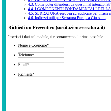
4.3.
Come poter difendersi da questi mal intenzionati
4.4.
I COMPONENTI FONDAMENTALI DELLA Serr
4.5.
SERRATURA europea ad applicare per infissi in
4.6.
Indirizzi utili per Serratura Europea Giussano
Richiedi un Preventivo (sostituzioneserratura.it)
Inserisci i dati nel modulo, ti ricontatteremo il prima possibile.
Nome e Cognome
*
Telefono
*
Email
*
Richiesta
*