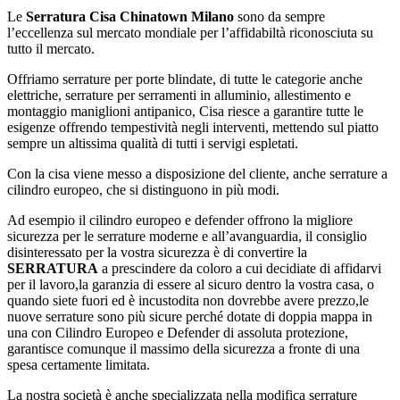
Le
Serratura Cisa Chinatown Milano
sono da sempre
l’eccellenza sul mercato mondiale per l’affidabiltà riconosciuta su
tutto il mercato.
Offriamo serrature per porte blindate, di tutte le categorie anche
elettriche, serrature per serramenti in alluminio, allestimento e
montaggio maniglioni antipanico, Cisa riesce a garantire tutte le
esigenze offrendo tempestività negli interventi, mettendo sul piatto
sempre un altissima qualità di tutti i servigi espletati.
Con la cisa viene messo a disposizione del cliente, anche serrature a
cilindro europeo, che si distinguono in più modi.
Ad esempio il cilindro europeo e defender offrono la migliore
sicurezza per le serrature moderne e all’avanguardia, il consiglio
disinteressato per la vostra sicurezza è di convertire la
SERRATURA
a prescindere da coloro a cui decidiate di affidarvi
per il lavoro,la garanzia di essere al sicuro dentro la vostra casa, o
quando siete fuori ed è incustodita non dovrebbe avere prezzo,le
nuove serrature sono più sicure perché dotate di doppia mappa in
una con Cilindro Europeo e Defender di assoluta protezione,
garantisce comunque il massimo della sicurezza a fronte di una
spesa certamente limitata.
La nostra società è anche specializzata nella modifica serrature