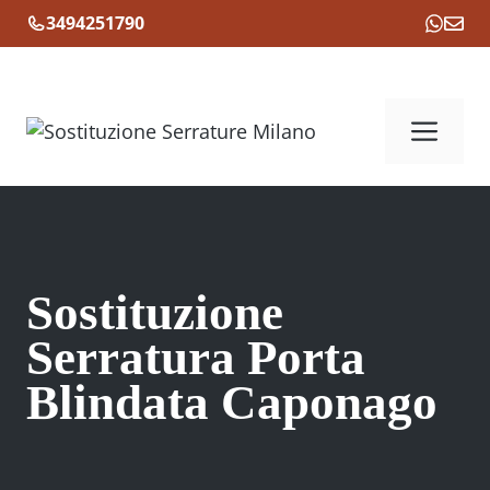
Vai
3494251790
al
contenuto
Me
Sostituzione
Serratura Porta
Blindata Caponago