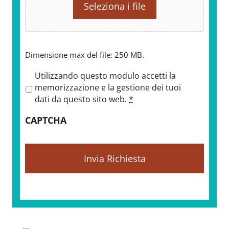
Seleziona i file
Dimensione max del file: 250 MB.
P
Utilizzando questo modulo accetti la
r
memorizzazione e la gestione dei tuoi
i
dati da questo sito web.
*
v
CAPTCHA
a
c
y
*