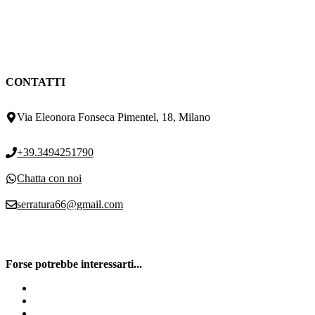
CONTATTI
Via Eleonora Fonseca Pimentel, 18, Milano
+39.3494251790
Chatta con noi
serratura66@gmail.com
Forse potrebbe interessarti...
Contatta il Pronto Intervento Serrature
Riparazione cilindro europeo Milano
Serratura Antishock