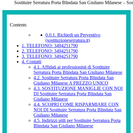
Sostituire Serratura Porta Blindata San Giuliano Milanese – Sos
Contents
0.0.1.
Richiedi un Preventivo
(sostituzioneserratura.it)
1.
TELEFONO: 3494251790
2.
TELEFONO: 3494251790
3.
TELEFONO: 3494251790
4.
Contatti
4.1.
Affidati ai professionisti di Sostituire
Serratura Porta Blindata San Giuliano Milanese
4.2.
Sostituire Serratura Porta Blindata San
Giuliano Milanese A PREZZO UNICO
4.3.
SOSTITUZIONE MANIGLIE CON NOI
DI Sostituire Serratura Porta Blindata San
Giuliano Milanese
4.4.
SCOPRI COME RISPARMIARE CON
NOI DI Sostituire Serratura Porta Blindata San
Giuliano Milanese
4.5.
Indirizzi utili per Sostituire Serratura Porta
Blindata San Giuliano Milanese