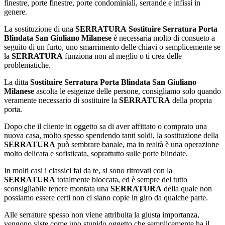
finestre, porte finestre, porte condominiali, serrande e infissi in
genere.
La sostituzione di una
SERRATURA
Sostituire Serratura Porta
Blindata San Giuliano Milanese
è necessaria molto di consueto a
seguito di un furto, uno smarrimento delle chiavi o semplicemente se
la
SERRATURA
funziona non al meglio o ti crea delle
problematiche.
La ditta
Sostituire Serratura Porta Blindata San Giuliano
Milanese
ascolta le esigenze delle persone, consigliamo solo quando
veramente necessario di sostituire la
SERRATURA
della propria
porta.
Dopo che il cliente in oggetto sa di aver affittato o comprato una
nuova casa, molto spesso spendendo tanti soldi, la sostituzione della
SERRATURA
può sembrare banale, ma in realtà è una operazione
molto delicata e sofisticata, soprattutto sulle porte blindate.
In molti casi i classici fai da te, si sono ritrovati con la
SERRATURA
totalmente bloccata, ed è sempre del tutto
sconsigliabile tenere montata una
SERRATURA
della quale non
possiamo essere certi non ci siano copie in giro da qualche parte.
Alle serrature spesso non viene attribuita la giusta importanza,
vengono viste come uno stupido oggetto che semplicemente ha il