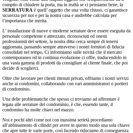
compito di chiudere la porta, ma in realtà se ci pensiamo bene, la
SERRATURA
è quell’ oggetto che una volta chiuso, ci garantisce
sicurezza per noi e per la nostra casa e andrebbe calcolata per
l’importanza che merita.
L’ installazione di nuove e moderne serrature deve essere eseguita da
personale competente e attrezzato, riconosciuti ed onesti
professionisti del settore, la nostra ditta cerca sempre di tenersi
aggiornata, passando sempre attraverso i nostri fornitori di fiducia
consolidati nel tempo, Ci informiamo sulle novità che il mercato
contemporaneo ed in continua evoluzione ci offre, traducendolo in
una vasta gamma di prodotti da consigliare al cliente finale, che poi
decide di sceglierci.
Oltre che lavorare per clienti ritenuti privati, offriamo i nostri servizi
anche ai condomìni, collaborando con vari amministratori o portieri
di condominio.
Una delle problematiche che spesso ci troviamo ad affrontare è
legata alle serrature del condominio, è che, essendo tante, il
condomino ha molte chiavi nel mazzo.
Noi e pochi altri come noi con massima serietà procediamo
all’abbinamento di cilindri per avere in questo modo una sola chiave
che apre tutte le varie porte, così facendo riduciamo di conseguenza