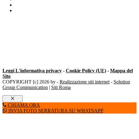
Sblocco cilindro europeo Milano
Defender Porta Blindata Milano
Leggi L'informativa privacy
-
Cookie Policy (UE)
-
Mappa del
Sito
COPYRIGHT [c] 2026 by -
Realizzazione siti internet
-
Solution
Group Communication
|
Siti Roma
Chiudi
CHIAMA ORA
INVIA FOTO SERRATURA SU WHATSAPP