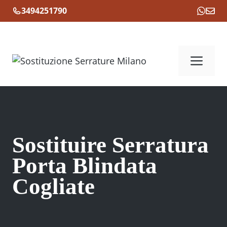
Vai
3494251790
al
contenuto
Me
Sostituire Serratura
Porta Blindata
Cogliate