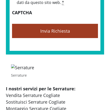
i
dati da questo sito web.
*
v
CAPTCHA
a
c
y
*
Serrature
I nostri servizi per le Serrature:
Vendita Serrature Cogliate
Sostituisci Serrature Cogliate
Montaggio Serrature Cogliate