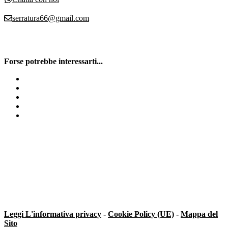
serratura66@gmail.com
Forse potrebbe interessarti...
Serratura Defender
Cilindro europeo Gambara
Trasformazione Serratura
Sostituzione Serratura Milano
Cilindro Europeo Keba
Leggi L'informativa privacy
-
Cookie Policy (UE)
-
Mappa del
Sito