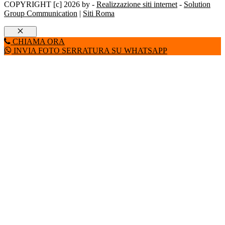
COPYRIGHT [c] 2026 by -
Realizzazione siti internet
-
Solution
Group Communication
|
Siti Roma
Chiudi
CHIAMA ORA
INVIA FOTO SERRATURA SU WHATSAPP