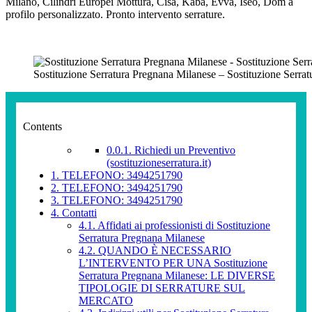
Milano, Cilindri Europei Mottura, Cisa, Kaba, Evva, Iseo, Dom a
profilo personalizzato. Pronto intervento serrature.
Sostituzione Serratura Pregnana Milanese – Sostituzione Serra
Contents
0.0.1.
Richiedi un Preventivo
(sostituzioneserratura.it)
1.
TELEFONO: 3494251790
2.
TELEFONO: 3494251790
3.
TELEFONO: 3494251790
4.
Contatti
4.1.
Affidati ai professionisti di Sostituzione
Serratura Pregnana Milanese
4.2.
QUANDO È NECESSARIO
L’INTERVENTO PER UNA Sostituzione
Serratura Pregnana Milanese: LE DIVERSE
TIPOLOGIE DI SERRATURE SUL
MERCATO