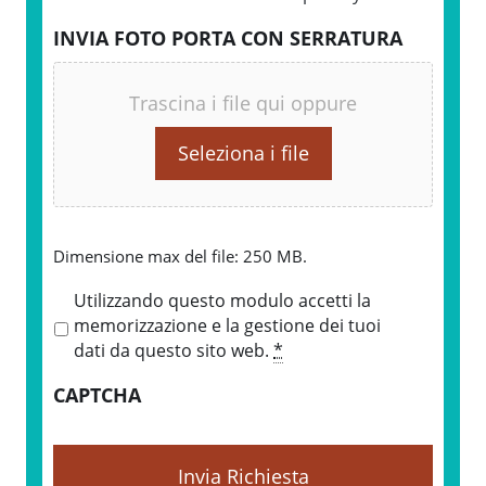
INVIA FOTO PORTA CON SERRATURA
Trascina i file qui oppure
Seleziona i file
Dimensione max del file: 250 MB.
P
Utilizzando questo modulo accetti la
r
memorizzazione e la gestione dei tuoi
i
dati da questo sito web.
*
v
CAPTCHA
a
c
y
*