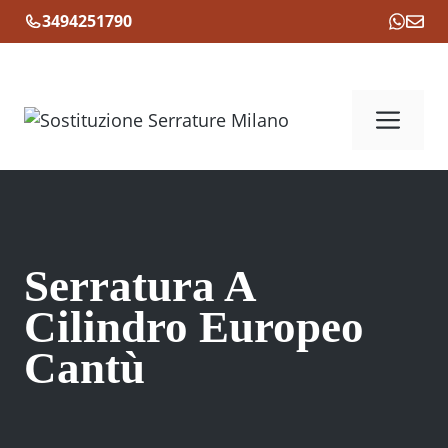
Vai
3494251790
al
contenuto
Me
Serratura A
Cilindro Europeo
Cantù