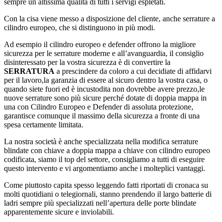
sempre un altissima qualità di tutti i servigi espletati.
Con la cisa viene messo a disposizione del cliente, anche serrature a
cilindro europeo, che si distinguono in più modi.
Ad esempio il cilindro europeo e defender offrono la migliore
sicurezza per le serrature moderne e all’avanguardia, il consiglio
disinteressato per la vostra sicurezza è di convertire la
SERRATURA
a prescindere da coloro a cui decidiate di affidarvi
per il lavoro,la garanzia di essere al sicuro dentro la vostra casa, o
quando siete fuori ed è incustodita non dovrebbe avere prezzo,le
nuove serrature sono più sicure perché dotate di doppia mappa in
una con Cilindro Europeo e Defender di assoluta protezione,
garantisce comunque il massimo della sicurezza a fronte di una
spesa certamente limitata.
La nostra società è anche specializzata nella modifica serrature
blindate con chiave a doppia mappa a chiave con cilindro europeo
codificata, siamo il top del settore, consigliamo a tutti di eseguire
questo intervento e vi argomentiamo anche i molteplici vantaggi.
Come piuttosto capita spesso leggendo fatti riportati di cronaca su
molti quotidiani o telegiornali, stanno prendendo il largo batterie di
ladri sempre più specializzati nell’apertura delle porte blindate
apparentemente sicure e inviolabili.