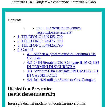
Serratura Cisa Carugate – Sostituzione Serratura Milano
Contents
0.0.1.
Richiedi un Preventivo
(sostituzioneserratura.it)
1.
TELEFONO: 3494251790
2.
TELEFONO: 3494251790
3.
TELEFONO: 3494251790
4.
Contatti
4.1.
Affidati ai professionisti di Serratura Cisa
Carugate
4.2.
CON Serratura Cisa Carugate IL MEGLIO
IN TERMINI DI SICUREZZA
4.3.
Serratura Cisa Carugate SPECIALIZZATI
IN CASSEFFORTI
4.4.
Indirizzi utili per Serratura Cisa Carugate
Richiedi un Preventivo
(sostituzioneserratura.it)
Inserisci i dati nel modulo, ti ricontatteremo il prima