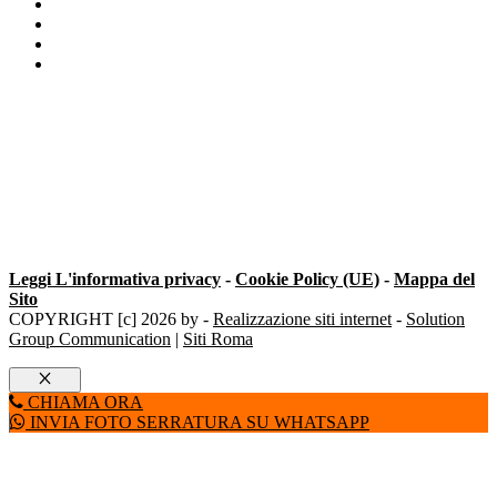
Contatta il Pronto Intervento Serrature
Sos Fabbro
Serrature elettroniche
Trasformazione Serratura Milano
Leggi L'informativa privacy
-
Cookie Policy (UE)
-
Mappa del
Sito
COPYRIGHT [c] 2026 by -
Realizzazione siti internet
-
Solution
Group Communication
|
Siti Roma
Chiudi
CHIAMA ORA
INVIA FOTO SERRATURA SU WHATSAPP