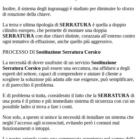
Inoltre, il sistema degli ingranaggi è studiato per diminuire lo sforzo
di rotazione della chiave.
La terza e ultima tipologia di
SERRATURA
è quella a doppio
cilindro europeo, che permette di montare una doppia
SERRATURA
con due chiavi distinte, corazzata all’esterno contro
ogni tentativo di effrazione, anche quello più aggressivo.
PROCESSO DI
Sostituzione Serratura Corsico
La necessità di dover usufruire di un servizio
Sostituzione
Serratura Corsico
può essere una seccatura, ma affidarsi a degli
esperti del settore, capaci di comprendere e aiutare il cliente a
scegliere la soluzione più adatta alle sue esigenze, può semplificare,
e di parecchio il problema.
E di problema si tratta, considerato il fatto che la
SERRATURA
di
una porta è il primo e più immediato sistema di sicurezza con cui un
possibile ladro si trova a fare i conti.
Non solo, a questo si unisce la necessità di installare un sistema che
neghi l’accesso agli sconosciuti, evitando però i comuni mal
funzionamenti o intoppi.
La nostra azienda vanta una comprovata esperienza nel campo della