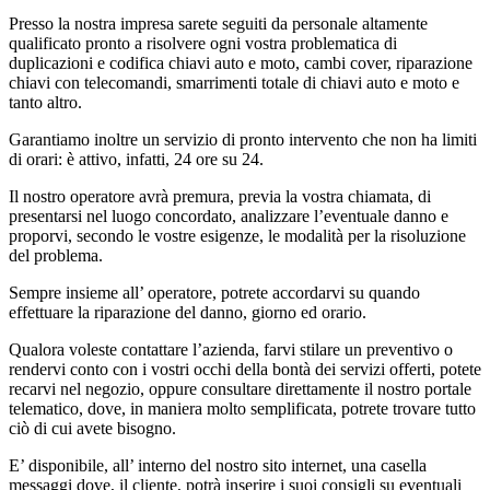
Presso la nostra impresa sarete seguiti da personale altamente
qualificato pronto a risolvere ogni vostra problematica di
duplicazioni e codifica chiavi auto e moto, cambi cover, riparazione
chiavi con telecomandi, smarrimenti totale di chiavi auto e moto e
tanto altro.
Garantiamo inoltre un servizio di pronto intervento che non ha limiti
di orari: è attivo, infatti, 24 ore su 24.
Il nostro operatore avrà premura, previa la vostra chiamata, di
presentarsi nel luogo concordato, analizzare l’eventuale danno e
proporvi, secondo le vostre esigenze, le modalità per la risoluzione
del problema.
Sempre insieme all’ operatore, potrete accordarvi su quando
effettuare la riparazione del danno, giorno ed orario.
Qualora voleste contattare l’azienda, farvi stilare un preventivo o
rendervi conto con i vostri occhi della bontà dei servizi offerti, potete
recarvi nel negozio, oppure consultare direttamente il nostro portale
telematico, dove, in maniera molto semplificata, potrete trovare tutto
ciò di cui avete bisogno.
E’ disponibile, all’ interno del nostro sito internet, una casella
messaggi dove, il cliente, potrà inserire i suoi consigli su eventuali