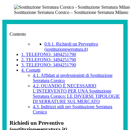
Sostituzione Serratura Corsico – Sostituzione Serratura Milano
Contents
0.0.1.
Richiedi un Preventivo
(sostituzioneserratura.it)
1.
TELEFONO: 3494251790
2.
TELEFONO: 3494251790
3.
TELEFONO: 3494251790
4.
Contatti
4.1.
Affidati ai professionisti di Sostituzione
Serratura Corsico
4.2.
QUANDO È NECESSARIO
L’INTERVENTO PER UNA Sostituzione
Serratura Corsico: LE DIVERSE TIPOLOGIE
DI SERRATURE SUL MERCATO
4.3.
Indirizzi utili per Sostituzione Serratura
Corsico
Richiedi un Preventivo
(sostituzioneserratura.it)