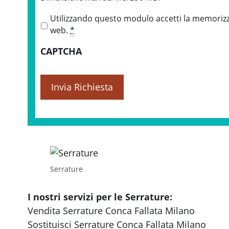
P
Utilizzando questo modulo accetti la memorizza
r
web.
*
i
CAPTCHA
v
a
c
y
*
Serrature
I nostri servizi per le Serrature:
Vendita Serrature Conca Fallata Milano
Sostituisci Serrature Conca Fallata Milano