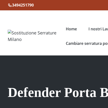
Vai
3494251790
al
contenuto
Home
I nostri La
Cambiare serratura por
Defender Porta B