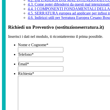
4.3.
Come poter difendersi da questi mal intenzionati
4.4.
I COMPONENTI FONDAMENTALI DELLA Serr
4.5.
SERRATURA europea ad applicare per infissi in
4.6.
Indirizzi utili per Serratura Europea Cesano Bos
Richiedi un Preventivo (sostituzioneserratura.it)
Inserisci i dati nel modulo, ti ricontatteremo il prima possibile.
Nome e Cognome
*
Telefono
*
Email
*
Richiesta
*