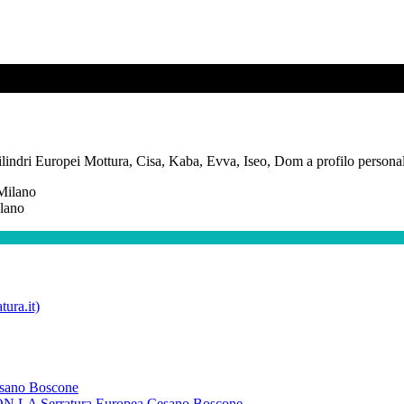
indri Europei Mottura, Cisa, Kaba, Evva, Iseo, Dom a profilo personali
ilano
tura.it)
Cesano Boscone
 Serratura Europea Cesano Boscone