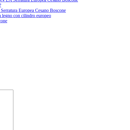
?
atura Europea Cesano Boscone
 legno con cilindro europeo
cone