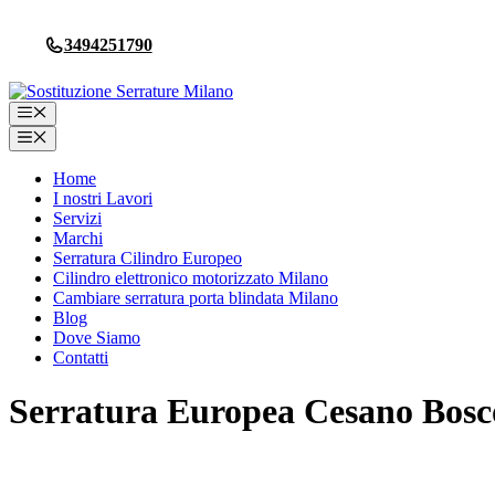
Vai
al
3494251790
contenuto
Menu
Menu
Home
I nostri Lavori
Servizi
Marchi
Serratura Cilindro Europeo
Cilindro elettronico motorizzato Milano
Cambiare serratura porta blindata Milano
Blog
Dove Siamo
Contatti
Serratura Europea Cesano Bosc