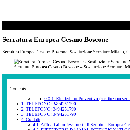
Serratura Europea Cesano Boscone
Serratura Europea Cesano Boscone: Sostituzione Serrature Milano, Cil
Serratura Europea Cesano Boscone – Sostituzione Serratura M
Contents
0.0.1.
Richiedi un Preventivo (sostituzioneserra
1.
TELEFONO: 3494251790
2.
TELEFONO: 3494251790
3.
TELEFONO: 3494251790
4.
Contatti
4.1.
Affidati ai professionisti di Serratura Europea 
4.2.
DIFENDERSI DAI MAL INTENZIONATI CON LA