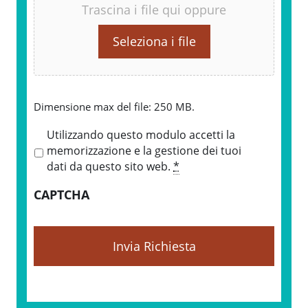
Trascina i file qui oppure
Seleziona i file
Dimensione max del file: 250 MB.
P
Utilizzando questo modulo accetti la
r
memorizzazione e la gestione dei tuoi
i
dati da questo sito web.
*
v
CAPTCHA
a
c
y
*