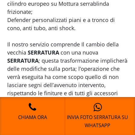
cilindro europeo su Mottura serrablinda
frizionate;
Defender personalizzati piani e a tronco di
cono, anti tubo, anti shock.
Il nostro servizio comprende Il cambio della
vecchia
SERRATURA
con una nuova
SERRATURA
; questa trasformazione implicherà
delle modifiche sulla porta; l’operazione che
verrà eseguita ha come scopo quello di non
lasciare segni dell’avvenuto intervento,
rispettando le finiture e di tutti gli accessori
che compongono la porta.
CHIAMA ORA
INVIA FOTO SERRATURA SU
L’ inserimento della nuova
SERRATURA
con la
WHATSAPP
possibilità di scegliere tra le varie marche più
sicure ed affidabili; la nostra azienda verifica in