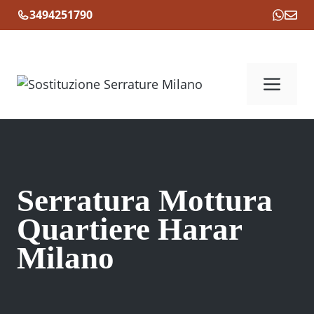
Vai
3494251790
al
contenuto
Me
Serratura Mottura
Quartiere Harar
Milano