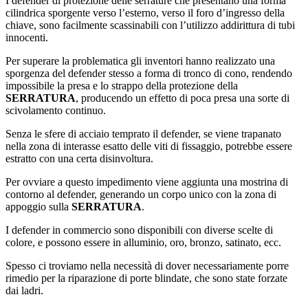
I defender di protezione delle serrature che presentano una forma
cilindrica sporgente verso l’esterno, verso il foro d’ingresso della
chiave, sono facilmente scassinabili con l’utilizzo addirittura di tubi
innocenti.
Per superare la problematica gli inventori hanno realizzato una
sporgenza del defender stesso a forma di tronco di cono, rendendo
impossibile la presa e lo strappo della protezione della
SERRATURA
, producendo un effetto di poca presa una sorte di
scivolamento continuo.
Senza le sfere di acciaio temprato il defender, se viene trapanato
nella zona di interasse esatto delle viti di fissaggio, potrebbe essere
estratto con una certa disinvoltura.
Per ovviare a questo impedimento viene aggiunta una mostrina di
contorno al defender, generando un corpo unico con la zona di
appoggio sulla
SERRATURA
.
I defender in commercio sono disponibili con diverse scelte di
colore, e possono essere in alluminio, oro, bronzo, satinato, ecc.
Spesso ci troviamo nella necessità di dover necessariamente porre
rimedio per la riparazione di porte blindate, che sono state forzate
dai ladri.