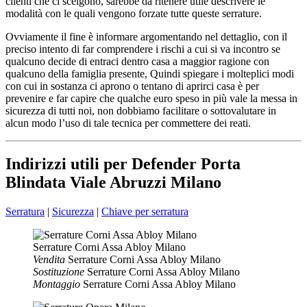
clienti che ci scelgono, sarebbe da ritenere utile descrivere le
modalità con le quali vengono forzate tutte queste serrature.
Ovviamente il fine è informare argomentando nel dettaglio, con il
preciso intento di far comprendere i rischi a cui si va incontro se
qualcuno decide di entraci dentro casa a maggior ragione con
qualcuno della famiglia presente, Quindi spiegare i molteplici modi
con cui in sostanza ci aprono o tentano di aprirci casa è per
prevenire e far capire che qualche euro speso in più vale la messa in
sicurezza di tutti noi, non dobbiamo facilitare o sottovalutare in
alcun modo l’uso di tale tecnica per commettere dei reati.
Indirizzi utili per Defender Porta
Blindata Viale Abruzzi Milano
Serratura
|
Sicurezza
|
Chiave per serratura
Serrature Corni Assa Abloy Milano
Vendita
Serrature Corni Assa Abloy Milano
Sostituzione
Serrature Corni Assa Abloy Milano
Montaggio
Serrature Corni Assa Abloy Milano