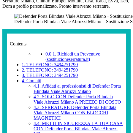
Serrature Milano, Cilindri Europei Mottura, Cisa, Kaba, Evva, Iseo,
Dom a profilo personalizzato. Pronto intervento serrature.
Defender Porta Blindata Viale Abruzzi Milano – Sostituzione S
Contents
0.0.1.
Richiedi un Preventivo
(sostituzioneserratura.it)
1.
TELEFONO: 3494251790
2.
TELEFONO: 3494251790
3.
TELEFONO: 3494251790
4.
Contatti
4.1.
Affidati ai professionisti di Defender Porta
Blindata Viale Abruzzi Milano
4.2.
SOLO CON Defender Porta Blindata
Viale Abruzzi Milano A PREZZO DI COSTO
4.3.
SERRATURE Defender Porta Blindata
Viale Abruzzi Milano CON BLOCCHI
MAGNETICI
4.4.
METTI IN SICUREZZA LA TUA CASA
CON Defender Porta Blindata Viale Abruzzi