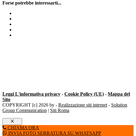
Forse potrebbe interessarti...
Serratura Defender
Assistenza tapparelle h24
Trasformazione Serratura
Sostituisci cilindro europeo Milano
Cambio maniglia
Leggi L'informativa privacy
-
Cookie Policy (UE)
-
Mappa del
Sito
COPYRIGHT [c] 2026 by -
Realizzazione siti internet
-
Solution
Group Communication
|
Siti Roma
Chiudi
CHIAMA ORA
INVIA FOTO SERRATURA SU WHATSAPP