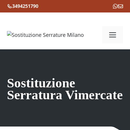
Vai
3494251790
al
contenuto
Me
Sostituzione
Serratura Vimercate