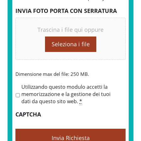
INVIA FOTO PORTA CON SERRATURA
Trascina i file qui oppure
Seleziona i file
Dimensione max del file: 250 MB.
P
Utilizzando questo modulo accetti la
r
memorizzazione e la gestione dei tuoi
i
dati da questo sito web.
*
v
CAPTCHA
a
c
y
*