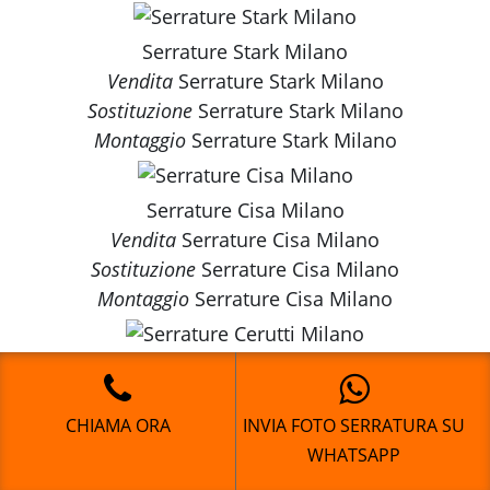
Serrature Stark Milano
Vendita
Serrature Stark Milano
Sostituzione
Serrature Stark Milano
Montaggio
Serrature Stark Milano
Serrature Cisa Milano
Vendita
Serrature Cisa Milano
Sostituzione
Serrature Cisa Milano
Montaggio
Serrature Cisa Milano
Serrature Cerutti Milano
Vendita
Serrature Cerutti Milano
CHIAMA ORA
INVIA FOTO SERRATURA SU
Sostituzione
Serrature Cerutti Milano
WHATSAPP
Montaggio
Serrature Cerutti Milano