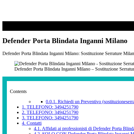
Defender Porta Blindata Inganni Milano
Defender Porta Blindata Inganni Milano: Sostituzione Serrature Milano
Defender Porta Blindata Inganni Milano – Sostituzione Serratu
Contents
0.0.1.
Richiedi un Preventivo (sostituzioneserra
1.
TELEFONO: 3494251790
2.
TELEFONO: 3494251790
3.
TELEFONO: 3494251790
4.
Contatti
4.1.
Affidati ai professionisti di Defender Porta Blin
4.2.
SOLO CON Defender Porta Blindata Inganni