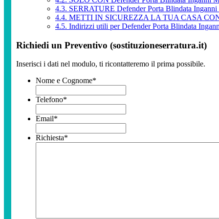
4.3.
SERRATURE Defender Porta Blindata Inga
4.4.
METTI IN SICUREZZA LA TUA CASA CON Defe
4.5.
Indirizzi utili per Defender Porta Blindata Ingan
Richiedi un Preventivo (sostituzioneserratura.it)
Inserisci i dati nel modulo, ti ricontatteremo il prima possibile.
Nome e Cognome
*
Telefono
*
Email
*
Richiesta
*