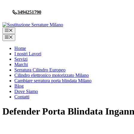
Vai
al
3494251790
contenuto
Menu
Menu
Home
I nostri Lavori
Servizi
Marchi
Serratura Cilindro Europeo
Cilindro elettronico motorizzato Milano
Cambiare serratura porta blindata Milano
Blog
Dove Siamo
Contatti
Defender Porta Blindata Ingann