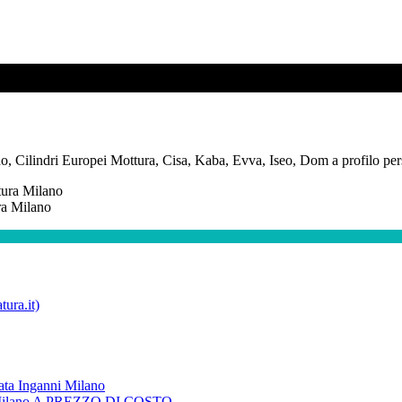
, Cilindri Europei Mottura, Cisa, Kaba, Evva, Iseo, Dom a profilo pers
ra Milano
tura.it)
data Inganni Milano
 Milano A PREZZO DI COSTO