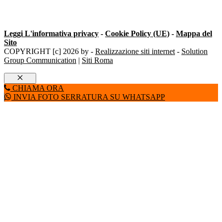
Leggi L'informativa privacy
-
Cookie Policy (UE)
-
Mappa del
Sito
COPYRIGHT [c] 2026 by -
Realizzazione siti internet
-
Solution
Group Communication
|
Siti Roma
Chiudi
CHIAMA ORA
INVIA FOTO SERRATURA SU WHATSAPP