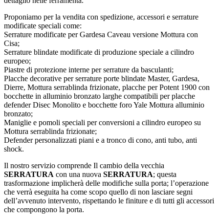
dettaglio nelle ferramenta.
Proponiamo per la vendita con spedizione, accessori e serrature
modificate speciali come:
Serrature modificate per Gardesa Caveau versione Mottura con
Cisa;
Serrature blindate modificate di produzione speciale a cilindro
europeo;
Piastre di protezione interne per serrature da basculanti;
Placche decorative per serrature porte blindate Master, Gardesa,
Dierre, Mottura serrablinda frizionate, placche per Potent 1900 con
bocchette in alluminio bronzato larghe compatibili per placche
defender Disec Monolito e bocchette foro Yale Mottura alluminio
bronzato;
Maniglie e pomoli speciali per conversioni a cilindro europeo su
Mottura serrablinda frizionate;
Defender personalizzati piani e a tronco di cono, anti tubo, anti
shock.
Il nostro servizio comprende Il cambio della vecchia
SERRATURA
con una nuova
SERRATURA
; questa
trasformazione implicherà delle modifiche sulla porta; l’operazione
che verrà eseguita ha come scopo quello di non lasciare segni
dell’avvenuto intervento, rispettando le finiture e di tutti gli accessori
che compongono la porta.