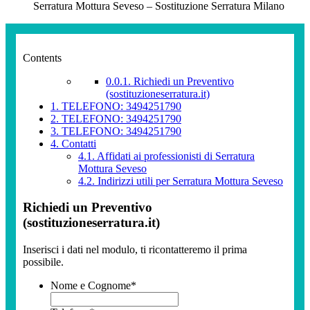
Serratura Mottura Seveso – Sostituzione Serratura Milano
Contents
0.0.1.
Richiedi un Preventivo
(sostituzioneserratura.it)
1.
TELEFONO: 3494251790
2.
TELEFONO: 3494251790
3.
TELEFONO: 3494251790
4.
Contatti
4.1.
Affidati ai professionisti di Serratura
Mottura Seveso
4.2.
Indirizzi utili per Serratura Mottura Seveso
Richiedi un Preventivo
(sostituzioneserratura.it)
Inserisci i dati nel modulo, ti ricontatteremo il prima
possibile.
Nome e Cognome
*