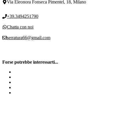
Via Eleonora Fonseca Pimentel, 18, Milano
+39.3494251790
Chatta con noi
serratura66@gmail.com
Forse potrebbe interessarti...
Defender Porta Blindata Milano
Serratura Cilindro Europeo Milano
Sostituzione cilindro europeo
Costi cilindro europeo Milano
Serratura A Cilindro Europeo Milano