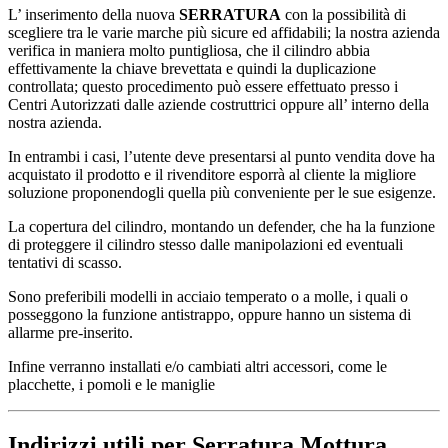
L’ inserimento della nuova
SERRATURA
con la possibilità di
scegliere tra le varie marche più sicure ed affidabili; la nostra azienda
verifica in maniera molto puntigliosa, che il cilindro abbia
effettivamente la chiave brevettata e quindi la duplicazione
controllata; questo procedimento può essere effettuato presso i
Centri Autorizzati dalle aziende costruttrici oppure all’ interno della
nostra azienda.
In entrambi i casi, l’utente deve presentarsi al punto vendita dove ha
acquistato il prodotto e il rivenditore esporrà al cliente la migliore
soluzione proponendogli quella più conveniente per le sue esigenze.
La copertura del cilindro, montando un defender, che ha la funzione
di proteggere il cilindro stesso dalle manipolazioni ed eventuali
tentativi di scasso.
Sono preferibili modelli in acciaio temperato o a molle, i quali o
posseggono la funzione antistrappo, oppure hanno un sistema di
allarme pre-inserito.
Infine verranno installati e/o cambiati altri accessori, come le
placchette, i pomoli e le maniglie
Indirizzi utili per Serratura Mottura