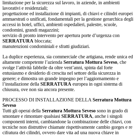
limitazione per la sicurezza sul lavoro, in aziende, in ambienti
lavorativi e residenziali;
progettazione ed installazione di impianti, di chiavi e cilindri europei
ammaestrati o unificati, fondamentali per la gestione gerarchica degli
accessi in hotel, uffici, ambienti ospedalieri, palestre, scuole,
condomini, grandi magazzini;
servizio di pronto intervento per apertura porte d’urgenza con
SERRATURA
bloccata;
manutenzioni condominiali e sfratti giudiziari.
La duplice esperienza, sia commerciale che artigiana, rende unica ed
altamente competente l’azienda
Serratura Mottura Seveso
, che
svolge l’attività fabbrile da oltre vent’anni, spinta dal forte
entusiasmo e desiderio di crescita nel settore della sicurezza in
genere; e dimostra un grande impegno per l’aggiornamento e
l’installazione della
SERRATURA
europea in ogni sistema di
chiusura, ove non sia ancora presente.
PROCESSO DI INSTALLAZIONE DELLA
Serratura Mottura
Seveso
Tutti gli operai della
Serratura Mottura Seveso
sono in grado di
smontare e rimontare qualsiasi
SERRATURA
, anche i singoli
componenti interni, cambiandone la combinazione delle chiavi, con
tecniche non distruttive chiamate rispettivamente cambio gorges e re
cifratura dei cilindri, ovvero dare vita ad una nuova chiave in