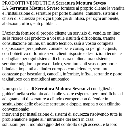
PRODOTTI VENDUTI DA
Serratura Mottura Seveso
LA
Serratura Mottura Seveso
fornisce al proprio cliente la vendita
e l’installazione di serrature per porte blindate, chiusure, sistemi e
chiavi di sicurezza per ogni tipologia di infissi, per ogni ambiente,
abitazioni, uffici, enti pubblici.
L’azienda fornisce al proprio cliente un servizio di vendita on line;
se la ricerca del prodotto a voi utile risulterà difficoltosa, tramite
consultazione online, un nostro tecnico, sarà a vostra completa
disposizione per qualsiasi consulenza e consiglio per gli acquisti,
con l’obiettivo di fornire a voi clienti risposte e descrizioni tecniche
dettagliate per ogni sistema di chiusura e blindatura esistente;
serrature migliori a prova di ladro, serrature anti scasso per porte
blindate, impianti a cilindro europeo con defender, serrature
corazzate per basculanti, cancelli, inferriate, infissi, serrande e porte
tagliafuoco con maniglioni antipanico.
Uno specialista di
Serratura Mottura Seveso
vi consiglierà e
guiderà nella scelta più adatta alle vostre esigenze per: modifiche ed
adeguamenti di serrature a cilindro europeo con defender in
sostituzione delle obsolete serrature a doppia mappa o con cilindro
convenzionale;
interventi per installazione di sistemi di sicurezza risolvendo tutte le
problematiche legate all’ intrusione dei ladri in casa;
soluzioni per il monitoraggio del controllo degli accessi, e la loro