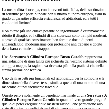
La nostra ditta si occupa, con interventi tutta Italia, della sostituzione
di serrature per porte blindate con il nuovo cilindro europeo, siam in
grado di garantire efficacia e sicurezza ad abitazioni, ed a tutti i
condomini limitrofi.
Non avrete più una chiave pesante ed ingombrante è estremamente
ridotto il disagio, ed i cilindri di alta sicurezza sono tra i più moderni,
a prova di qualsiasi scassinatore, ben forniti e dotati di perni
antisondaggio, modernissime con protezione anti trapano e dotate
della barra centrale antistrappo.
Una
Serratura A Cilindro Europeo Busto Garolfo
rappresenta
una soluzione di gran lunga più richiesta del vecchio sistema definito
a doppia mappa, la ragione va ricercata più nella praticità che nella
stretta prestazione tecnica.
Uno degli aspetti più funzionali ed riconosciuti per la comodità è la
dimensione della chiave stessa, simile a quella di una moto o di una
macchina quindi facilmente tascabile.
Questo però è solamente un beneficio marginale di una
Serratura A
Cilindro Europeo Busto Garolfo
in quanto il vero grande pregio è
quello di poter eseguire delle masterizzazioni, che permettono allo
stato di aprire molteplici sistemi di chiusura con una stessa unica