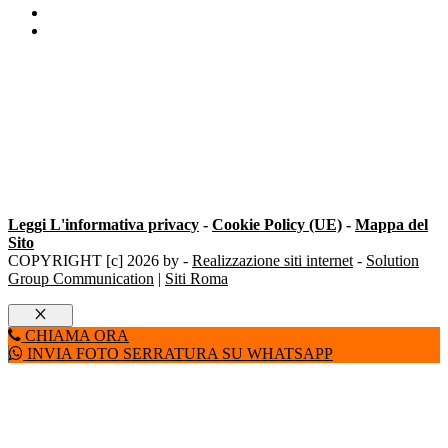
Serratura Mottura Milano
Costi cilindro europeo Milano
Leggi L'informativa privacy
-
Cookie Policy (UE)
-
Mappa del
Sito
COPYRIGHT [c] 2026 by -
Realizzazione siti internet
-
Solution
Group Communication
|
Siti Roma
Chiudi
CHIAMA ORA
INVIA FOTO SERRATURA SU WHATSAPP