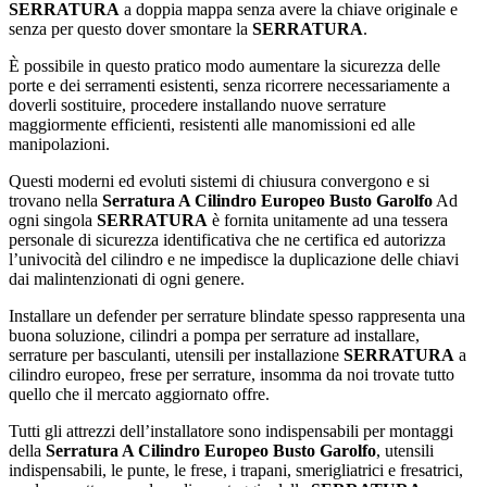
SERRATURA
a doppia mappa senza avere la chiave originale e
senza per questo dover smontare la
SERRATURA
.
È possibile in questo pratico modo aumentare la sicurezza delle
porte e dei serramenti esistenti, senza ricorrere necessariamente a
doverli sostituire, procedere installando nuove serrature
maggiormente efficienti, resistenti alle manomissioni ed alle
manipolazioni.
Questi moderni ed evoluti sistemi di chiusura convergono e si
trovano nella
Serratura A Cilindro Europeo Busto Garolfo
Ad
ogni singola
SERRATURA
è fornita unitamente ad una tessera
personale di sicurezza identificativa che ne certifica ed autorizza
l’univocità del cilindro e ne impedisce la duplicazione delle chiavi
dai malintenzionati di ogni genere.
Installare un defender per serrature blindate spesso rappresenta una
buona soluzione, cilindri a pompa per serrature ad installare,
serrature per basculanti, utensili per installazione
SERRATURA
a
cilindro europeo, frese per serrature, insomma da noi trovate tutto
quello che il mercato aggiornato offre.
Tutti gli attrezzi dell’installatore sono indispensabili per montaggi
della
Serratura A Cilindro Europeo Busto Garolfo
, utensili
indispensabili, le punte, le frese, i trapani, smerigliatrici e fresatrici,