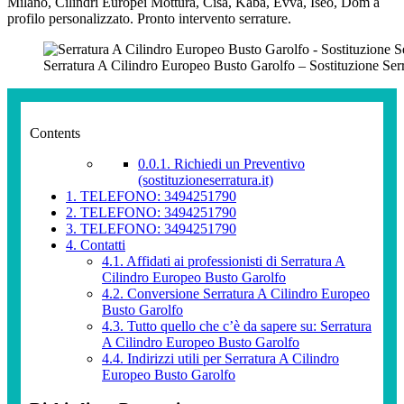
Milano, Cilindri Europei Mottura, Cisa, Kaba, Evva, Iseo, Dom a
profilo personalizzato. Pronto intervento serrature.
Serratura A Cilindro Europeo Busto Garolfo – Sostituzione Ser
Contents
0.0.1.
Richiedi un Preventivo
(sostituzioneserratura.it)
1.
TELEFONO: 3494251790
2.
TELEFONO: 3494251790
3.
TELEFONO: 3494251790
4.
Contatti
4.1.
Affidati ai professionisti di Serratura A
Cilindro Europeo Busto Garolfo
4.2.
Conversione Serratura A Cilindro Europeo
Busto Garolfo
4.3.
Tutto quello che c’è da sapere su: Serratura
A Cilindro Europeo Busto Garolfo
4.4.
Indirizzi utili per Serratura A Cilindro
Europeo Busto Garolfo