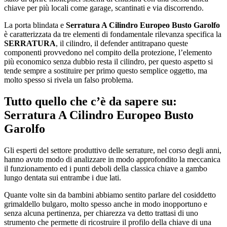
chiave per più locali come garage, scantinati e via discorrendo.
La porta blindata e
Serratura A Cilindro Europeo Busto Garolfo
è caratterizzata da tre elementi di fondamentale rilevanza specifica la
SERRATURA
, il cilindro, il defender antitrapano queste
componenti provvedono nel compito della protezione, l’elemento
più economico senza dubbio resta il cilindro, per questo aspetto si
tende sempre a sostituire per primo questo semplice oggetto, ma
molto spesso si rivela un falso problema.
Tutto quello che c’è da sapere su:
Serratura A Cilindro Europeo Busto
Garolfo
Gli esperti del settore produttivo delle serrature, nel corso degli anni,
hanno avuto modo di analizzare in modo approfondito la meccanica
il funzionamento ed i punti deboli della classica chiave a gambo
lungo dentata sui entrambe i due lati.
Quante volte sin da bambini abbiamo sentito parlare del cosiddetto
grimaldello bulgaro, molto spesso anche in modo inopportuno e
senza alcuna pertinenza, per chiarezza va detto trattasi di uno
strumento che permette di ricostruire il profilo della chiave di una