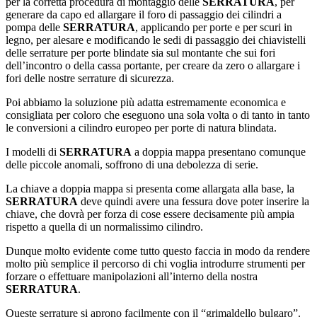
per la corretta procedura di montaggio delle
SERRATURA
, per
generare da capo ed allargare il foro di passaggio dei cilindri a
pompa delle
SERRATURA
, applicando per porte e per scuri in
legno, per alesare e modificando le sedi di passaggio dei chiavistelli
delle serrature per porte blindate sia sul montante che sui fori
dell’incontro o della cassa portante, per creare da zero o allargare i
fori delle nostre serrature di sicurezza.
Poi abbiamo la soluzione più adatta estremamente economica e
consigliata per coloro che eseguono una sola volta o di tanto in tanto
le conversioni a cilindro europeo per porte di natura blindata.
I modelli di
SERRATURA
a doppia mappa presentano comunque
delle piccole anomali, soffrono di una debolezza di serie.
La chiave a doppia mappa si presenta come allargata alla base, la
SERRATURA
deve quindi avere una fessura dove poter inserire la
chiave, che dovrà per forza di cose essere decisamente più ampia
rispetto a quella di un normalissimo cilindro.
Dunque molto evidente come tutto questo faccia in modo da rendere
molto più semplice il percorso di chi voglia introdurre strumenti per
forzare o effettuare manipolazioni all’interno della nostra
SERRATURA
.
Queste serrature si aprono facilmente con il “grimaldello bulgaro”.