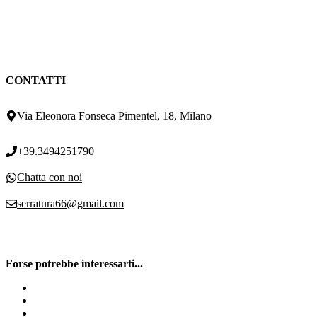
CONTATTI
Via Eleonora Fonseca Pimentel, 18, Milano
+39.3494251790
Chatta con noi
serratura66@gmail.com
Forse potrebbe interessarti...
Sostituzione Serratura
Serrature Cisa
Serratura Defender