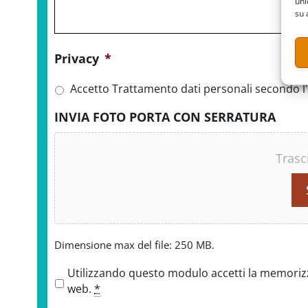
uni
su 
Privacy
*
Accetto Trattamento dati personali secondo l'
INVIA FOTO PORTA CON SERRATURA
Trasc
Dimensione max del file: 250 MB.
P
Utilizzando questo modulo accetti la memorizza
r
web.
*
i