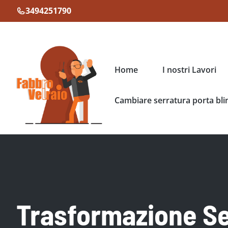
Vai
3494251790
al
contenuto
Home
I nostri Lavori
Cambiare serratura porta bli
Trasformazione Se