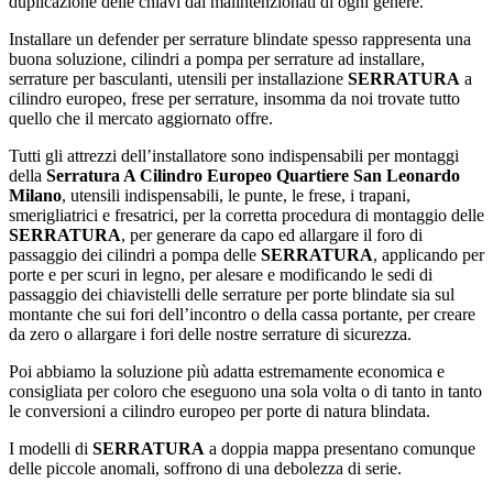
duplicazione delle chiavi dai malintenzionati di ogni genere.
Installare un defender per serrature blindate spesso rappresenta una
buona soluzione, cilindri a pompa per serrature ad installare,
serrature per basculanti, utensili per installazione
SERRATURA
a
cilindro europeo, frese per serrature, insomma da noi trovate tutto
quello che il mercato aggiornato offre.
Tutti gli attrezzi dell’installatore sono indispensabili per montaggi
della
Serratura A Cilindro Europeo Quartiere San Leonardo
Milano
, utensili indispensabili, le punte, le frese, i trapani,
smerigliatrici e fresatrici, per la corretta procedura di montaggio delle
SERRATURA
, per generare da capo ed allargare il foro di
passaggio dei cilindri a pompa delle
SERRATURA
, applicando per
porte e per scuri in legno, per alesare e modificando le sedi di
passaggio dei chiavistelli delle serrature per porte blindate sia sul
montante che sui fori dell’incontro o della cassa portante, per creare
da zero o allargare i fori delle nostre serrature di sicurezza.
Poi abbiamo la soluzione più adatta estremamente economica e
consigliata per coloro che eseguono una sola volta o di tanto in tanto
le conversioni a cilindro europeo per porte di natura blindata.
I modelli di
SERRATURA
a doppia mappa presentano comunque
delle piccole anomali, soffrono di una debolezza di serie.