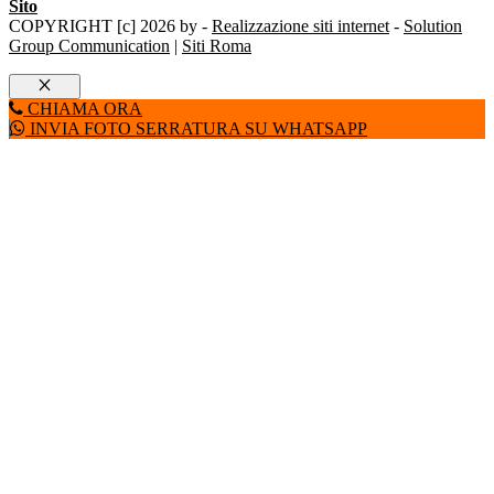
Sito
COPYRIGHT [c] 2026 by -
Realizzazione siti internet
-
Solution
Group Communication
|
Siti Roma
Chiudi
CHIAMA ORA
INVIA FOTO SERRATURA SU WHATSAPP