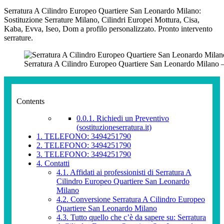
Serratura A Cilindro Europeo Quartiere San Leonardo Milano:
Sostituzione Serrature Milano, Cilindri Europei Mottura, Cisa,
Kaba, Evva, Iseo, Dom a profilo personalizzato. Pronto intervento
serrature.
Serratura A Cilindro Europeo Quartiere San Leonardo Milano –
Contents
0.0.1.
Richiedi un Preventivo
(sostituzioneserratura.it)
1.
TELEFONO: 3494251790
2.
TELEFONO: 3494251790
3.
TELEFONO: 3494251790
4.
Contatti
4.1.
Affidati ai professionisti di Serratura A
Cilindro Europeo Quartiere San Leonardo
Milano
4.2.
Conversione Serratura A Cilindro Europeo
Quartiere San Leonardo Milano
4.3.
Tutto quello che c’è da sapere su: Serratura