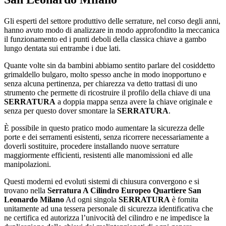
Gli esperti del settore produttivo delle serrature, nel corso degli anni,
hanno avuto modo di analizzare in modo approfondito la meccanica
il funzionamento ed i punti deboli della classica chiave a gambo
lungo dentata sui entrambe i due lati.
Quante volte sin da bambini abbiamo sentito parlare del cosiddetto
grimaldello bulgaro, molto spesso anche in modo inopportuno e
senza alcuna pertinenza, per chiarezza va detto trattasi di uno
strumento che permette di ricostruire il profilo della chiave di una
SERRATURA
a doppia mappa senza avere la chiave originale e
senza per questo dover smontare la
SERRATURA
.
È possibile in questo pratico modo aumentare la sicurezza delle
porte e dei serramenti esistenti, senza ricorrere necessariamente a
doverli sostituire, procedere installando nuove serrature
maggiormente efficienti, resistenti alle manomissioni ed alle
manipolazioni.
Questi moderni ed evoluti sistemi di chiusura convergono e si
trovano nella
Serratura A Cilindro Europeo Quartiere San
Leonardo Milano
Ad ogni singola
SERRATURA
è fornita
unitamente ad una tessera personale di sicurezza identificativa che
ne certifica ed autorizza l’univocità del cilindro e ne impedisce la