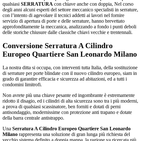
qualsiasi
SERRATURA
con chiave anche con doppia, Nel corso
degli anni alcuni esperti del settore meccanico specialisti in serrature,
con l’intento di agevolare il tecnici addetti ai lavori nel fornire
servizio di apertura di porte e delle serrature, hanno brevettato
approfonditamente la meccanica, analizzando a fondo i punti deboli
delle storiche chiusure dalle classiche chiavi vecchie e trentennali.
Conversione
Serratura A Cilindro
Europeo Quartiere San Leonardo Milano
La nostra ditta si occupa, con interventi tutta Italia, della sostituzione
di serrature per porte blindate con il nuovo cilindro europeo, siam in
grado di garantire efficacia e sicurezza ad abitazioni, ed a tutti i
condomini limitrofi.
Non avrete più una chiave pesante ed ingombrante è estremamente
ridotto il disagio, ed i cilindri di alta sicurezza sono tra i più moderni,
a prova di qualsiasi scassinatore, ben forniti e dotati di perni
antisondaggio, modernissime con protezione anti trapano e dotate
della barra centrale antistrappo.
Una
Serratura A Cilindro Europeo Quartiere San Leonardo
Milano
rappresenta una soluzione di gran lunga più richiesta del
vecchio sistema definito a doppia mappa, la ragione va ricercata più