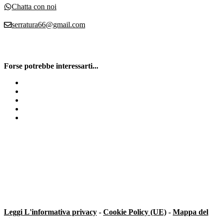
Chatta con noi
serratura66@gmail.com
Forse potrebbe interessarti...
Serratura Antishock
Sostituire Serratura Porta Blindata Milano
Serratura A Cisa
Montaggio tapparelle
Serrature Cisa
Leggi L'informativa privacy
-
Cookie Policy (UE)
-
Mappa del