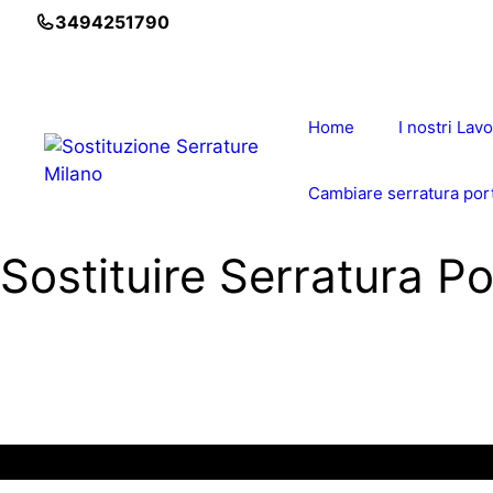
Vai
3494251790
al
contenuto
Home
I nostri Lavo
Cambiare serratura port
Sostituire Serratura Po