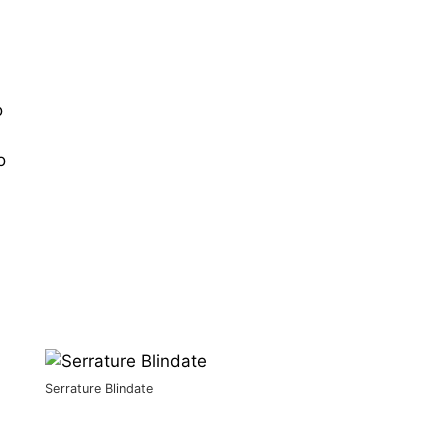
o
o
Serrature Blindate