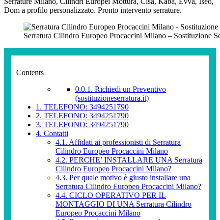
Serrature Milano, Cilindri Europei Mottura, Cisa, Kaba, Evva, Iseo,
Dom a profilo personalizzato. Pronto intervento serrature.
Serratura Cilindro Europeo Procaccini Milano – Sostituzione S
Contents
0.0.1.
Richiedi un Preventivo
(sostituzioneserratura.it)
1.
TELEFONO: 3494251790
2.
TELEFONO: 3494251790
3.
TELEFONO: 3494251790
4.
Contatti
4.1.
Affidati ai professionisti di Serratura
Cilindro Europeo Procaccini Milano
4.2.
PERCHE’ INSTALLARE UNA Serratura
Cilindro Europeo Procaccini Milano?
4.3.
Per quale motivo è giusto installare una
Serratura Cilindro Europeo Procaccini Milano?
4.4.
CICLO OPERATIVO PER IL
MONTAGGIO DI UNA Serratura Cilindro
Europeo Procaccini Milano