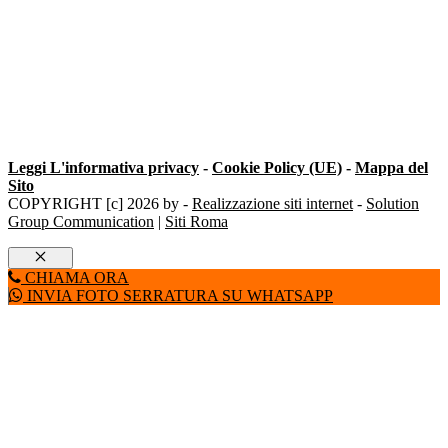
Leggi L'informativa privacy
-
Cookie Policy (UE)
-
Mappa del
Sito
COPYRIGHT [c] 2026 by -
Realizzazione siti internet
-
Solution
Group Communication
|
Siti Roma
Chiudi
CHIAMA ORA
INVIA FOTO SERRATURA SU WHATSAPP