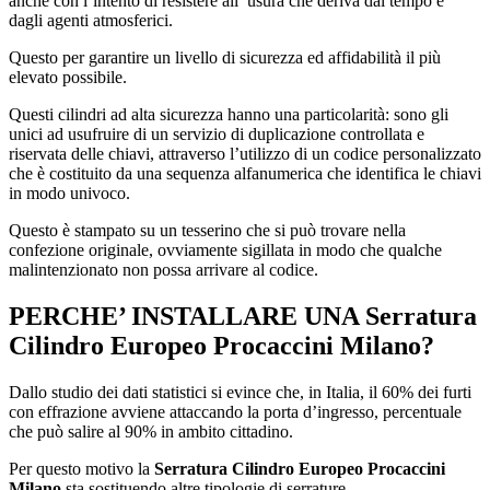
anche con l’intento di resistere all’ usura che deriva dal tempo e
dagli agenti atmosferici.
Questo per garantire un livello di sicurezza ed affidabilità il più
elevato possibile.
Questi cilindri ad alta sicurezza hanno una particolarità: sono gli
unici ad usufruire di un servizio di duplicazione controllata e
riservata delle chiavi, attraverso l’utilizzo di un codice personalizzato
che è costituito da una sequenza alfanumerica che identifica le chiavi
in modo univoco.
Questo è stampato su un tesserino che si può trovare nella
confezione originale, ovviamente sigillata in modo che qualche
malintenzionato non possa arrivare al codice.
PERCHE’ INSTALLARE UNA
Serratura
Cilindro Europeo Procaccini Milano
?
Dallo studio dei dati statistici si evince che, in Italia, il 60% dei furti
con effrazione avviene attaccando la porta d’ingresso, percentuale
che può salire al 90% in ambito cittadino.
Per questo motivo la
Serratura Cilindro Europeo Procaccini
Milano
sta sostituendo altre tipologie di serrature.