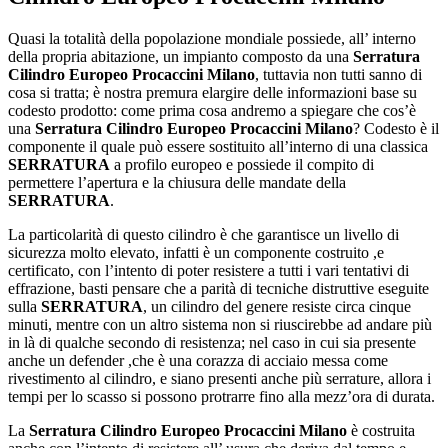
Quasi la totalità della popolazione mondiale possiede, all’ interno
della propria abitazione, un impianto composto da una
Serratura
Cilindro Europeo Procaccini Milano
, tuttavia non tutti sanno di
cosa si tratta; è nostra premura elargire delle informazioni base su
codesto prodotto: come prima cosa andremo a spiegare che cos’è
una
Serratura Cilindro Europeo Procaccini Milano
? Codesto è il
componente il quale può essere sostituito all’interno di una classica
SERRATURA
a profilo europeo e possiede il compito di
permettere l’apertura e la chiusura delle mandate della
SERRATURA
.
La particolarità di questo cilindro è che garantisce un livello di
sicurezza molto elevato, infatti è un componente costruito ,e
certificato, con l’intento di poter resistere a tutti i vari tentativi di
effrazione, basti pensare che a parità di tecniche distruttive eseguite
sulla
SERRATURA
, un cilindro del genere resiste circa cinque
minuti, mentre con un altro sistema non si riuscirebbe ad andare più
in là di qualche secondo di resistenza; nel caso in cui sia presente
anche un defender ,che è una corazza di acciaio messa come
rivestimento al cilindro, e siano presenti anche più serrature, allora i
tempi per lo scasso si possono protrarre fino alla mezz’ora di durata.
La
Serratura Cilindro Europeo Procaccini Milano
è costruita