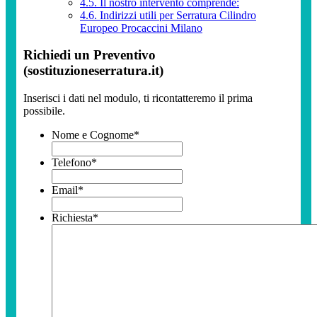
4.5.
Il nostro intervento comprende:
4.6.
Indirizzi utili per Serratura Cilindro
Europeo Procaccini Milano
Richiedi un Preventivo
(sostituzioneserratura.it)
Inserisci i dati nel modulo, ti ricontatteremo il prima
possibile.
Nome e Cognome
*
Telefono
*
Email
*
Richiesta
*