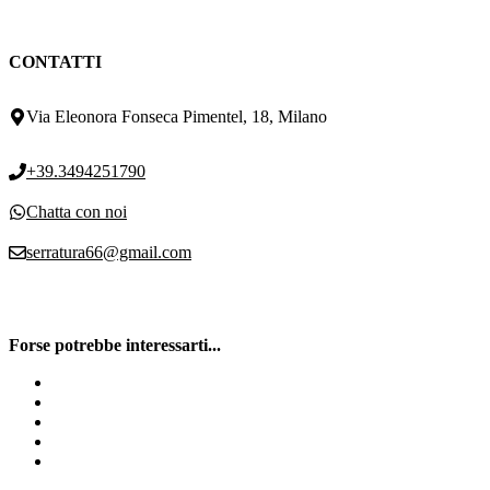
CONTATTI
Via Eleonora Fonseca Pimentel, 18, Milano
+39.3494251790
Chatta con noi
serratura66@gmail.com
Forse potrebbe interessarti...
Serratura Mottura Milano
Inferriate di sicurezza
Cilindro europeo
Cilindro europeo Gambara
Sostituzione Cilindro Europeo