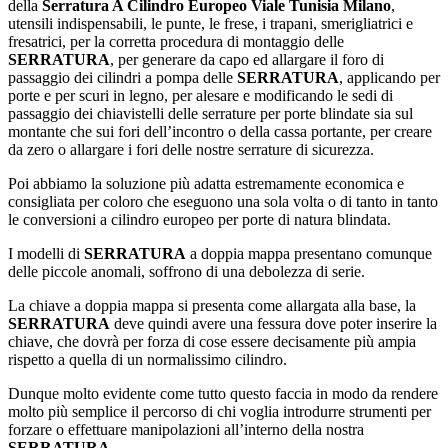
della
Serratura A Cilindro Europeo Viale Tunisia Milano
,
utensili indispensabili, le punte, le frese, i trapani, smerigliatrici e
fresatrici, per la corretta procedura di montaggio delle
SERRATURA
, per generare da capo ed allargare il foro di
passaggio dei cilindri a pompa delle
SERRATURA
, applicando per
porte e per scuri in legno, per alesare e modificando le sedi di
passaggio dei chiavistelli delle serrature per porte blindate sia sul
montante che sui fori dell’incontro o della cassa portante, per creare
da zero o allargare i fori delle nostre serrature di sicurezza.
Poi abbiamo la soluzione più adatta estremamente economica e
consigliata per coloro che eseguono una sola volta o di tanto in tanto
le conversioni a cilindro europeo per porte di natura blindata.
I modelli di
SERRATURA
a doppia mappa presentano comunque
delle piccole anomali, soffrono di una debolezza di serie.
La chiave a doppia mappa si presenta come allargata alla base, la
SERRATURA
deve quindi avere una fessura dove poter inserire la
chiave, che dovrà per forza di cose essere decisamente più ampia
rispetto a quella di un normalissimo cilindro.
Dunque molto evidente come tutto questo faccia in modo da rendere
molto più semplice il percorso di chi voglia introdurre strumenti per
forzare o effettuare manipolazioni all’interno della nostra
SERRATURA
.