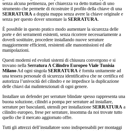
senza alcuna pertinenza, per chiarezza va detto trattasi di uno
strumento che permette di ricostruire il profilo della chiave di una
SERRATURA
a doppia mappa senza avere la chiave originale e
senza per questo dover smontare la
SERRATURA
.
È possibile in questo pratico modo aumentare la sicurezza delle
porte e dei serramenti esistenti, senza ricorrere necessariamente a
doverli sostituire, procedere installando nuove serrature
maggiormente efficienti, resistenti alle manomissioni ed alle
manipolazioni.
Questi moderni ed evoluti sistemi di chiusura convergono e si
trovano nella
Serratura A Cilindro Europeo Viale Tunisia
Milano
Ad ogni singola
SERRATURA
è fornita unitamente ad
una tessera personale di sicurezza identificativa che ne certifica ed
autorizza l’univocità del cilindro e ne impedisce la duplicazione
delle chiavi dai malintenzionati di ogni genere.
Installare un defender per serrature blindate spesso rappresenta una
buona soluzione, cilindri a pompa per serrature ad installare,
serrature per basculanti, utensili per installazione
SERRATURA
a
cilindro europeo, frese per serrature, insomma da noi trovate tutto
quello che il mercato aggiornato offre.
Tutti gli attrezzi dell’installatore sono indispensabili per montaggi