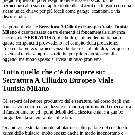
pregio è quello di poter eseguire delle masterizzazioni, che
permettono allo stato di aprire molteplici sistemi di chiusura con una
stessa unica chiave per più locali come garage, scantinati e via
discorrendo.
La porta blindata e
Serratura A Cilindro Europeo Viale Tunisia
Milano
è caratterizzata da tre elementi di fondamentale rilevanza
specifica la
SERRATURA
, il cilindro, il defender antitrapano
queste componenti provvedono nel compito della protezione,
l’elemento più economico senza dubbio resta il cilindro, per questo
aspetto si tende sempre a sostituire per primo questo semplice
oggetto, ma molto spesso si rivela un falso problema.
Tutto quello che c’è da sapere su:
Serratura A Cilindro Europeo Viale
Tunisia Milano
Gli esperti del settore produttivo delle serrature, nel corso degli anni,
hanno avuto modo di analizzare in modo approfondito la meccanica
il funzionamento ed i punti deboli della classica chiave a gambo
lungo dentata sui entrambe i due lati.
Quante volte sin da bambini abbiamo sentito parlare del cosiddetto
grimaldello bulgaro, molto spesso anche in modo inopportuno e