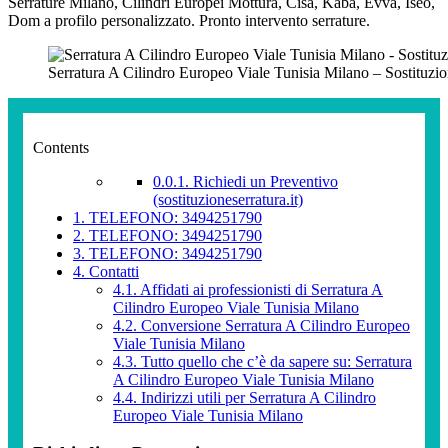
Serrature Milano, Cilindri Europei Mottura, Cisa, Kaba, Evva, Iseo,
Dom a profilo personalizzato. Pronto intervento serrature.
Serratura A Cilindro Europeo Viale Tunisia Milano – Sostituzi
Contents
0.0.1.
Richiedi un Preventivo
(sostituzioneserratura.it)
1.
TELEFONO: 3494251790
2.
TELEFONO: 3494251790
3.
TELEFONO: 3494251790
4.
Contatti
4.1.
Affidati ai professionisti di Serratura A
Cilindro Europeo Viale Tunisia Milano
4.2.
Conversione Serratura A Cilindro Europeo
Viale Tunisia Milano
4.3.
Tutto quello che c’è da sapere su: Serratura
A Cilindro Europeo Viale Tunisia Milano
4.4.
Indirizzi utili per Serratura A Cilindro
Europeo Viale Tunisia Milano