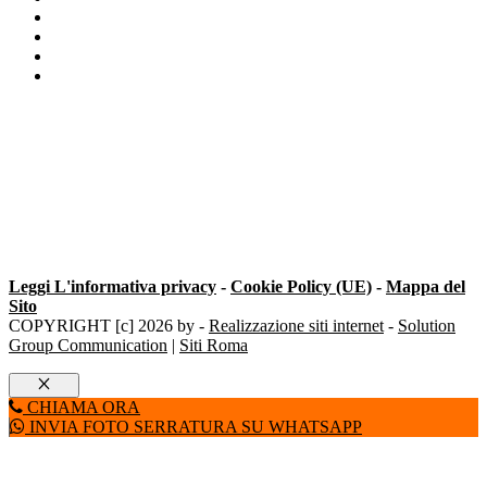
Sostituzione Serratura Porta Blindata Milano
Serratura Porte Blindate
Cambiare cilindro europeo Milano
Cilindro Europeo Keba
Leggi L'informativa privacy
-
Cookie Policy (UE)
-
Mappa del
Sito
COPYRIGHT [c] 2026 by -
Realizzazione siti internet
-
Solution
Group Communication
|
Siti Roma
Chiudi
CHIAMA ORA
INVIA FOTO SERRATURA SU WHATSAPP